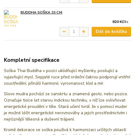
BUDDHA SOŠKA 33 CM
820 Kč
/
ks
Dát do košíčku
Kompletní specifikace
Soška Thai Buddha v pozici uklidňující myšlenky, posilující a
vyjasňující mysl. Sepjaté ruce před srdeční čakrou podporují vnitřní
soustředění, přináší harmonii, vyrovnanost, klid a mír.
Slovo mudra pochází ze sanskrtu a znamená gesto, nebo pozice.
Označuje tisíce let starou indickou techniku, s níž lze ovlivňovat
energetické proudění v těle. Stará učení tvrdí, že s pomocí muder
je možné léčit energetické nerovnováhy a jejich prostřednictvím i
nejrůznější tělesná a duševní trápení.
Kromě dekorace se soška používá k harmonizaci určitých oblastí