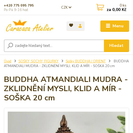
0
ks
+420 775 095 795
CZK
za
0,00 Kč
Po-Pá 9-16 hod.
Menu
Hledat
Úvod
SOŠKY, SOCHY, FIGURKY
Sošky BUDDHA / ORIENT
BUDDHA
ATMANDIALI MUDRA - ZKLIDNĚNÍ MYSLI, KLID A MÍR - SOŠKA 20 cm
BUDDHA ATMANDIALI MUDRA -
ZKLIDNĚNÍ MYSLI, KLID A MÍR -
SOŠKA 20 cm