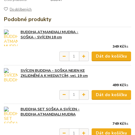
Do oblíbených
Podobné produkty
BUDDHA ATMANDIALI MUDRA -
SOŠKA - SVÍCEN 18 cm
349 Kč
/
ks
Dát do košíčku
SVÍCEN BUDDHA - SOŠKA NEJEN KE
ZKLIDNĚNÍ A K MEDIATCÍM, vel. 19 cm
499 Kč
/
ks
Dát do košíčku
BUDDHA SET SOŠKA A SVÍCEN -
BUDDHA ATMANDIALI MUDRA
749 Kč
/
ks
Dát do košíčku