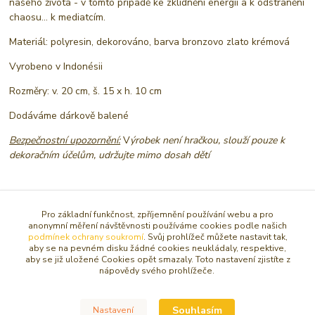
našeho života - v tomto případě ke zklidnění energií a k odstranění
chaosu... k mediatcím.
Materiál: polyresin, dekorováno, barva bronzovo zlato krémová
Vyrobeno v Indonésii
Rozměry: v. 20 cm, š. 15 x h. 10 cm
Dodáváme dárkově balené
Bezpečnostní upozornění:
V
ýrobek není hračkou, slouží pouze k
dekoračním účelům, udržujte mimo dosah dětí
Původ zboží
Pro základní funkčnost, zpříjemnění používání webu a pro
anonymní měření návštěvnosti používáme cookies podle našich
podmínek ochrany soukromí
. Svůj prohlížeč můžete nastavit tak,
Zboží zařazeno v kategoriích
aby se na pevném disku žádné cookies neukládaly, respektive,
aby se již uložené Cookies opět smazaly. Toto nastavení zjistíte z
FENG SHUI
nápovědy svého prohlížeče.
DOPLŇKY PRO FENG SHUI
Souhlasím
SOŠKY, SOCHY, FIGURKY
Nastavení