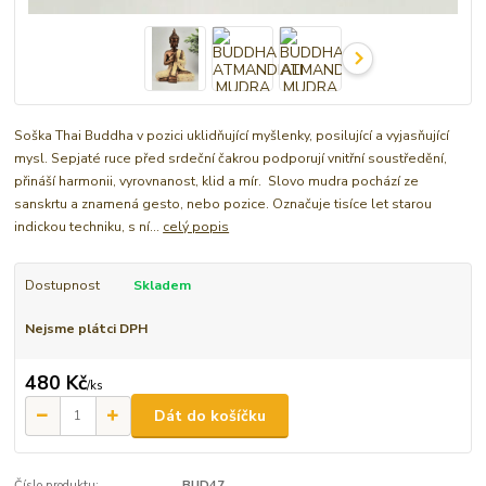
Soška Thai Buddha v pozici uklidňující myšlenky, posilující a vyjasňující
mysl. Sepjaté ruce před srdeční čakrou podporují vnitřní soustředění,
přináší harmonii, vyrovnanost, klid a mír. Slovo mudra pochází ze
sanskrtu a znamená gesto, nebo pozice. Označuje tisíce let starou
indickou techniku, s ní...
celý popis
Dostupnost
Skladem
Nejsme plátci DPH
480 Kč
/
ks
Dát do košíčku
Číslo produktu:
BUD47