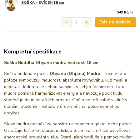
SOŠKA - SVÍCEN 18 cm
349 Kč
/
ks
Dát do košíčku
Kompletní specifikace
Soška Buddha Dhyana mudra velikost 18 cm
Soška buddha v pozici
Dhyana (Dhjána) Mudra
- ruce v této
poloze symbolizují moudrost, absolutní rovnováhu, klid mysli a
meditaci. Jednotu se sebou samým i s celým Vesmírem. Tato
mudra pomáhá harmonizovat energie a navozuje pocit klidu,
vhodná je do meditačních prostor. Obě ruce leží volně v klíně s
dlaněmi otočenými vzhůru v úrovni břicha, palce se mohou
dotýkat.
Slovo mudra pochází ze sanskrtu a znamená gesto, nebo pozice.
Označuje tisíce let starou indickou techniku, s níž lze ovlivňovat
energetické proudění v těle. Stará učení tvrdí, že s pomocí muder