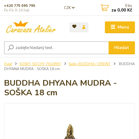
0
ks
+420 775 095 795
CZK
za
0,00 Kč
Po-Pá 9-16 hod.
Menu
Hledat
Úvod
SOŠKY, SOCHY, FIGURKY
Sošky BUDDHA / ORIENT
BUDDHA
DHYANA MUDRA - SOŠKA 18 cm
BUDDHA DHYANA MUDRA -
SOŠKA 18 cm