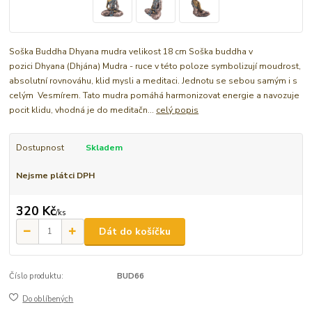
Soška Buddha Dhyana mudra velikost 18 cm Soška buddha v
pozici Dhyana (Dhjána) Mudra - ruce v této poloze symbolizují moudrost,
absolutní rovnováhu, klid mysli a meditaci. Jednotu se sebou samým i s
celým Vesmírem. Tato mudra pomáhá harmonizovat energie a navozuje
pocit klidu, vhodná je do meditačn...
celý popis
Dostupnost
Skladem
Nejsme plátci DPH
320 Kč
/
ks
Dát do košíčku
Číslo produktu:
BUD66
Do oblíbených