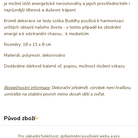
je možné léčit energetické nerovnováhy a jejich prostřednictvím i
nejrůznější tělesná a duševní trápení.
Kromě dekorace se tedy soška Buddhy používá k harmonizaci
určitých oblastí našeho života - v tomto případě ke zklidnění
energií a k odstranění chaosu... k mediatcím.
Rozměry: 18 x 13 x 8 cm
Materiál: polyresin, dekorováno
Dodáváme dárkově balené vč. popisu, možnost vložení vzkazu
Bezpečnostní informace:
Dekorační předmět, výrobek není hračkou,
umístěte na stabilní povrch mimo dosah dětí a zvířat.
Původ zboží
Zboží zařazeno v kategoriích
Pro základní funkčnost, zpříjemnění používání webu a pro