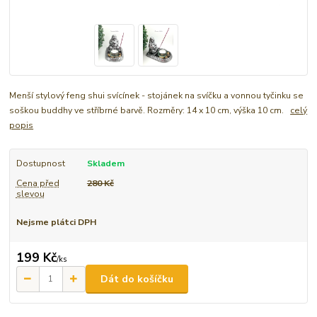
Menší stylový feng shui svícínek - stojánek na svíčku a vonnou tyčinku se
soškou buddhy ve stříbrné barvě. Rozměry: 14 x 10 cm, výška 10 cm.
celý
popis
Dostupnost
Skladem
Cena před
280 Kč
slevou
Nejsme plátci DPH
199 Kč
/
ks
Dát do košíčku