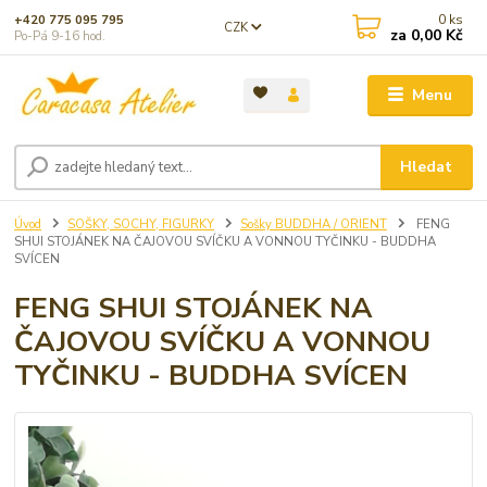
0
ks
+420 775 095 795
CZK
za
0,00 Kč
Po-Pá 9-16 hod.
Menu
Hledat
Úvod
SOŠKY, SOCHY, FIGURKY
Sošky BUDDHA / ORIENT
FENG
SHUI STOJÁNEK NA ČAJOVOU SVÍČKU A VONNOU TYČINKU - BUDDHA
SVÍCEN
FENG SHUI STOJÁNEK NA
ČAJOVOU SVÍČKU A VONNOU
TYČINKU - BUDDHA SVÍCEN