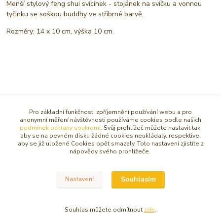
Menší stylový feng shui svícínek - stojánek na svíčku a vonnou
tyčinku se soškou buddhy ve stříbrné barvě.
Rozměry: 14 x 10 cm, výška 10 cm.
Zboží zařazeno v kategoriích
Pro základní funkčnost, zpříjemnění používání webu a pro
anonymní měření návštěvnosti používáme cookies podle našich
podmínek ochrany soukromí
. Svůj prohlížeč můžete nastavit tak,
FENG SHUI
aby se na pevném disku žádné cookies neukládaly, respektive,
aby se již uložené Cookies opět smazaly. Toto nastavení zjistíte z
SVÍCNY, STOJÁNKY NA SVÍČKY
nápovědy svého prohlížeče.
DOPLŇKY PRO FENG SHUI
SOŠKY, SOCHY, FIGURKY
Souhlasím
Nastavení
Sošky BUDDHA / ORIENT
Souhlas můžete odmítnout
zde
.