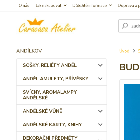
O nás
Jak nakupovat
Důležité informace
Doprava a p
ANDÍLKOV
Úvod
BUD
SOŠKY, RELIÉFY ANDĚL
ANDĚL AMULETY, PŘÍVĚSKY
SVÍCNY, AROMALAMPY
ANDĚLSKÉ
ANDĚLSKÉ VŮNĚ
ANDĚLSKÉ KARTY, KNIHY
DEKORAČNÍ PŘEDMĚTY