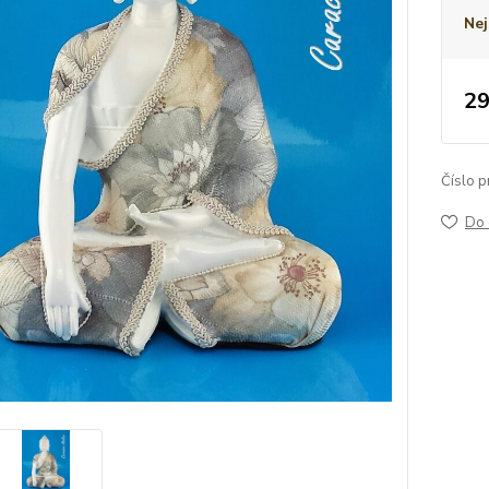
Nej
29
Číslo p
Do 