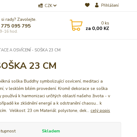
Přihlášení
CZK
 si rady? Zavolejte.
0
ks
 775 095 795
za
0,00 Kč
9-16 hod.
CE A OSVÍCENÍ - SOŠKA 23 CM
SOŠKA 23 CM
pěkná soška Buddhy symbolizující osvícení, meditaci a
ění, v lesklém bílém provedení. Kromě dekorace se soška
 používá k harmonizaci určitých oblastí našeho života - v
řípadě ke zklidnění energií a k odstranění chaosu... k
cím. Velikost: 23 cm Materiál: polystone, dek...
celý popis
tupnost
Skladem