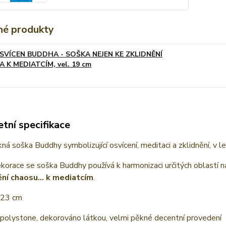
é produkty
SVÍCEN BUDDHA - SOŠKA NEJEN KE ZKLIDNĚNÍ
A K MEDIATCÍM, vel. 19 cm
tní specifikace
ná soška Buddhy symbolizující osvícení, meditaci a zklidnění, v 
orace se soška Buddhy používá k harmonizaci určitých oblastí n
ní chaosu... k mediatcím
.
 23 cm
 polystone, dekorováno látkou, velmi pěkné decentní provedení