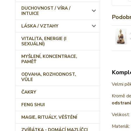
DUCHOVNOST / VÍRA /
INTUICE
Podobn
LÁSKA / VZTAHY
VITALITA, ENERGIE (I
SEXUÁLNÍ)
MYŠLENÍ, KONCENTRACE,
PAMĚŤ
Komple
ODVAHA, ROZHODNOST,
VŮLE
Velmi pěk
ČAKRY
Kromě dek
odstraně
FENG SHUI
Velikost:
MAGIE, RITUÁLY, VĚŠTĚNÍ
Materiál:
ZVÍŘÁTKA - DOMÁCÍ MAZLÍČCI