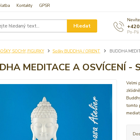
latba
Kontakty
GPSR
Nevíte
Hledat
+420
Po-Pá 
SOŠKY, SOCHY, FIGURKY
Sošky BUDDHA / ORIENT
BUDDHA MEDITA
DHA MEDITACE A OSVÍCENÍ - 
Velmi 
zklidn
Buddhy
tomto p
mediat
Dos