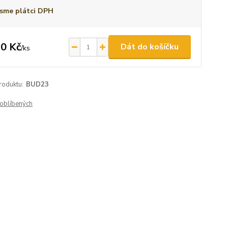
sme plátci DPH
0 Kč
Dát do košíčku
/
ks
roduktu:
BUD23
oblíbených