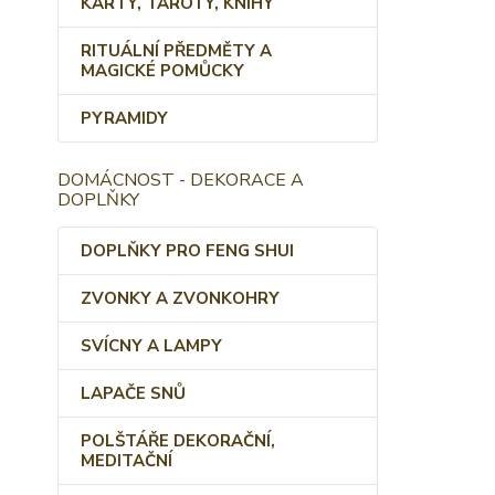
KARTY, TAROTY, KNIHY
RITUÁLNÍ PŘEDMĚTY A
MAGICKÉ POMŮCKY
PYRAMIDY
DOMÁCNOST - DEKORACE A
DOPLŇKY
DOPLŇKY PRO FENG SHUI
ZVONKY A ZVONKOHRY
SVÍCNY A LAMPY
LAPAČE SNŮ
POLŠTÁŘE DEKORAČNÍ,
MEDITAČNÍ