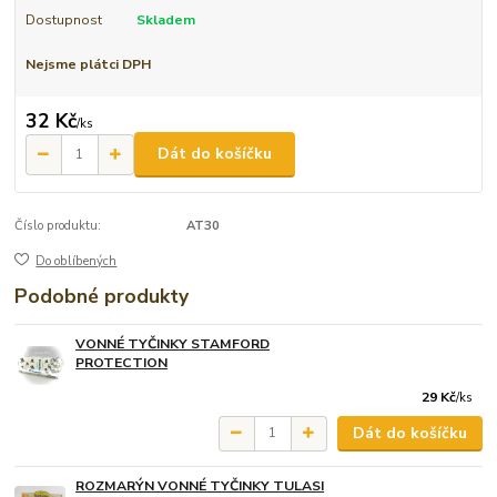
Dostupnost
Skladem
Nejsme plátci DPH
32 Kč
/
ks
Dát do košíčku
Číslo produktu:
AT30
Do oblíbených
Podobné produkty
VONNÉ TYČINKY STAMFORD
PROTECTION
29 Kč
/
ks
Dát do košíčku
ROZMARÝN VONNÉ TYČINKY TULASI