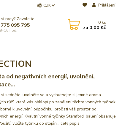
Přihlášení
CZK
 si rady? Zavolejte.
0
ks
 775 095 795
za
0,00 Kč
9-16 hod.
ECTION
ta od negativních energií, uvolnění,
ace...
u si sedněte, uvolněte se a vychutnejte si jemné aroma
ých růží, které vás obklopí po zapálení těchto vonných tyčinek.
borné k uvolnění, odpočinku, pročistí váš prostor od
ních energií. Kvalitní vonné tyčinky Stamford, balení obsahuje
oužití: vložte tyčinku do stoján...
celý popis