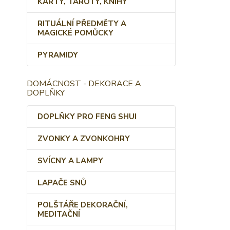
KARTY, TAROTY, KNIHY
RITUÁLNÍ PŘEDMĚTY A
MAGICKÉ POMŮCKY
PYRAMIDY
DOMÁCNOST - DEKORACE A
DOPLŇKY
DOPLŇKY PRO FENG SHUI
ZVONKY A ZVONKOHRY
SVÍCNY A LAMPY
LAPAČE SNŮ
POLŠTÁŘE DEKORAČNÍ,
MEDITAČNÍ