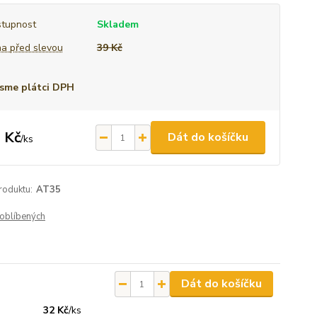
tupnost
Skladem
a před slevou
39 Kč
sme plátci DPH
 Kč
Dát do košíčku
/
ks
roduktu:
AT35
oblíbených
Dát do košíčku
32 Kč
/
ks