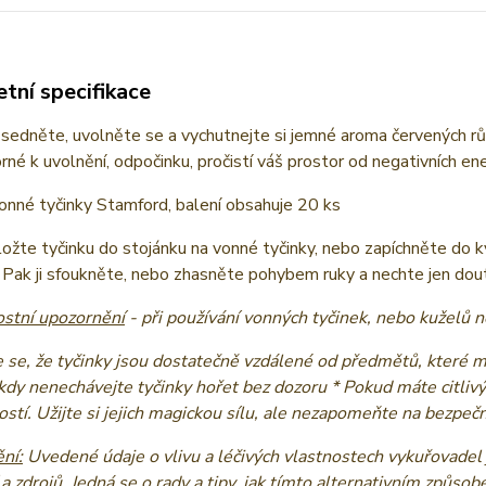
tní specifikace
i sedněte, uvolněte se a vychutnejte si jemné aroma červených rů
rné k uvolnění, odpočinku, pročistí váš prostor od negativních ener
vonné tyčinky Stamford, balení obsahuje 20 ks
ožte tyčinku do stojánku na vonné tyčinky, nebo zapíchněte do kvě
 Pak ji sfoukněte, nebo zhasněte pohybem ruky a nechte jen dou
stní upozornění
- při používání vonných tyčinek, nebo kuželů
e se, že tyčinky jsou dostatečně vzdálené od předmětů, které 
ikdy nenechávejte tyčinky hořet bez dozoru * Pokud máte citliv
stí. Užijte si jejich magickou sílu, ale nezapomeňte na bezpe
ní:
Uvedené údaje o vlivu a léčivých vlastnostech vykuřovadel 
 a zdrojů. Jedná se o rady a tipy, jak tímto alternativním způsob