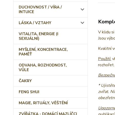
DUCHOVNOST / VÍRA /
INTUICE
Komple
LÁSKA / VZTAHY
V klidu s
VITALITA, ENERGIE (I
Jsou výbo
SEXUÁLNÍ)
Kvalitní 
MYŠLENÍ, KONCENTRACE,
PAMĚŤ
Použití:
vl
rozhořet.
ODVAHA, ROZHODNOST,
VŮLE
Bezpečno
ČAKRY
* Ujistět
zvířat. N
FENG SHUI
obezřetno
MAGIE, RITUÁLY, VĚŠTĚNÍ
Upozorně
ZVÍŘÁTKA - DOMÁCÍ MAZLÍČCI
publikací