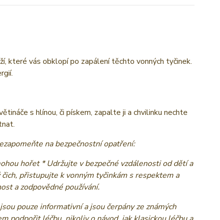
ží, které vás obklopí po zapálení těchto vonných tyčinek.
gií.
tináče s hlínou, či pískem, zapalte ji a chvilinku nechte
tnat.
 nezapomeňte na bezpečnostní opatření:
mohou hořet * Udržujte v bezpečné vzdálenosti od dětí a
ý čich, přistupujte k vonným tyčinkám s respektem a
čnost a zodpovědné používání.
jsou pouze informativní a jsou čerpány ze známých
em podpořit léčbu, nikoliv o návod, jak klasickou léčbu a