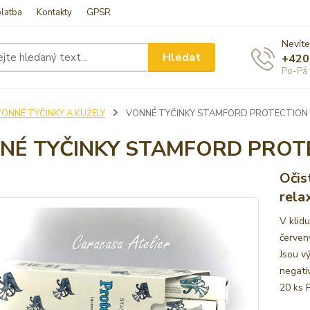
latba
Kontakty
GPSR
Nevíte
Hledat
+420
Po-Pá 
VONNÉ TYČINKY A KUŽELY
VONNÉ TYČINKY STAMFORD PROTECTION
NÉ TYČINKY STAMFORD PROT
Očis
relax
V klid
červen
Jsou vý
negativ
20 ks P