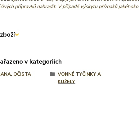
éčivých přípravků nahradit. V případě výskytu příznaků jakéhok
zboží
zařazeno v kategoriích
ANA, OČISTA
VONNÉ TYČINKY A
KUŽELY