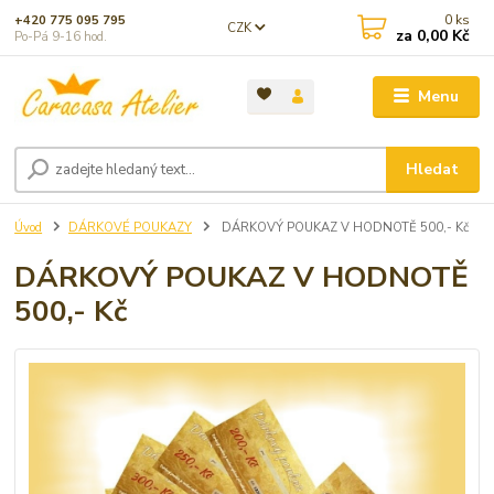
0
ks
+420 775 095 795
CZK
za
0,00 Kč
Po-Pá 9-16 hod.
Menu
Hledat
Úvod
DÁRKOVÉ POUKAZY
DÁRKOVÝ POUKAZ V HODNOTĚ 500,- Kč
DÁRKOVÝ POUKAZ V HODNOTĚ
500,- Kč