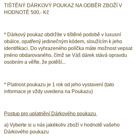
TIŠTĚNÝ DÁRKOVÝ POUKAZ NA ODBĚR ZBOŽÍ V
HODNOTĚ 500,- Kč
* Dárkový poukaz obdržíte v tištěné podobě v luxusní
obálce, opatřený jedinečným kódem, sloužícím k jeho
identifikaci. Do vyhrazeného políčka máte možnost vepsat
jméno obdarovaného, čímž se Váš dárek stává opravdu
osobním a věřte, že potěší...
* Platnost poukazu je 1 rok od jeho vystavení (tato
informace je vždy uvedena na Poukazu)
Postup pro uplatnění Dárkového poukazu
a) Vyberte si u nás jakékoliv zboží v hodnotě vašeho
Dárkového poukazu