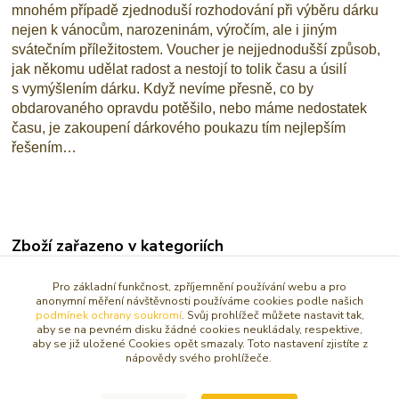
mnohém případě zjednoduší rozhodování při výběru dárku
nejen k vánocům, narozeninám, výročím, ale i jiným
svátečním příležitostem. Voucher je nejjednodušší způsob,
jak někomu udělat radost a nestojí to tolik času a úsilí
s vymýšlením dárku. Když nevíme přesně, co by
obdarovaného opravdu potěšilo, nebo máme nedostatek
času, je zakoupení dárkového poukazu tím nejlepším
řešením…
Zboží zařazeno v kategoriích
NÁRAMKY
Pro základní funkčnost, zpříjemnění používání webu a pro
anonymní měření návštěvnosti používáme cookies podle našich
DOPLŇKY PRO FENG SHUI
podmínek ochrany soukromí
. Svůj prohlížeč můžete nastavit tak,
aby se na pevném disku žádné cookies neukládaly, respektive,
KNIHY / VYKLÁDACÍ KARTY / CD
aby se již uložené Cookies opět smazaly. Toto nastavení zjistíte z
nápovědy svého prohlížeče.
DÁRKOVÉ POUKAZY