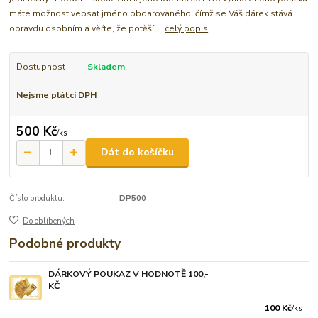
máte možnost vepsat jméno obdarovaného, čímž se Váš dárek stává
opravdu osobním a věřte, že potěší....
celý popis
Dostupnost
Skladem
Nejsme plátci DPH
500 Kč
/
ks
Dát do košíčku
Číslo produktu:
DP500
Do oblíbených
Podobné produkty
DÁRKOVÝ POUKAZ V HODNOTĚ 100,-
KČ
100 Kč
/
ks