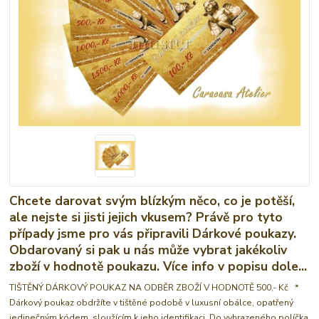
Chcete darovat svým blízkým něco, co je potěší,
ale nejste si jisti jejich vkusem? Právě pro tyto
případy jsme pro vás připravili Dárkové poukazy.
Obdarovaný si pak u nás může vybrat jakékoliv
zboží v hodnotě poukazu. Více info v popisu dole...
TIŠTĚNÝ DÁRKOVÝ POUKAZ NA ODBĚR ZBOŽÍ V HODNOTĚ 500,- Kč *
Dárkový poukaz obdržíte v tištěné podobě v luxusní obálce, opatřený
jedinečným kódem, sloužícím k jeho identifikaci. Do vyhrazeného políčka