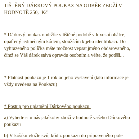
TIŠTĚNÝ DÁRKOVÝ POUKAZ NA ODBĚR ZBOŽÍ V
HODNOTĚ 250,- Kč
* Dárkový poukaz obdržíte v tištěné podobě v luxusní obálce,
opatřený jedinečným kódem, sloužícím k jeho identifikaci. Do
vyhrazeného políčka máte možnost vepsat jméno obdarovaného,
čímž se Váš dárek stává opravdu osobním a věřte, že potěší...
* Platnost poukazu je 1 rok od jeho vystavení (tato informace je
vždy uvedena na Poukazu)
* Postup pro uplatnění Dárkového poukazu
a) Vyberte si u nás jakékoliv zboží v hodnotě vašeho Dárkového
poukazu
b) V košíku vložte svůj kód z poukazu do připraveného pole