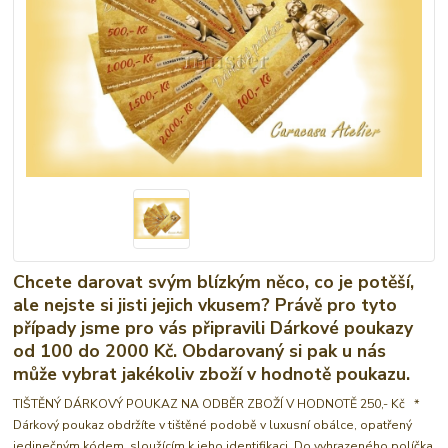
Chcete darovat svým blízkým něco, co je potěší,
ale nejste si jisti jejich vkusem? Právě pro tyto
případy jsme pro vás připravili Dárkové poukazy
od 100 do 2000 Kč. Obdarovaný si pak u nás
může vybrat jakékoliv zboží v hodnotě poukazu.
TIŠTĚNÝ DÁRKOVÝ POUKAZ NA ODBĚR ZBOŽÍ V HODNOTĚ 250,- Kč *
Dárkový poukaz obdržíte v tištěné podobě v luxusní obálce, opatřený
jedinečným kódem, sloužícím k jeho identifikaci. Do vyhrazeného políčka