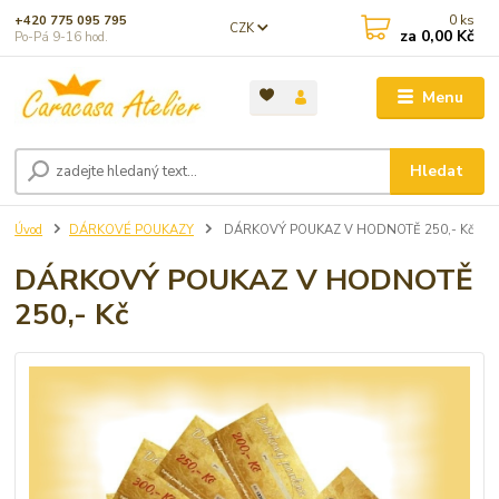
0
ks
+420 775 095 795
CZK
za
0,00 Kč
Po-Pá 9-16 hod.
Menu
Hledat
Úvod
DÁRKOVÉ POUKAZY
DÁRKOVÝ POUKAZ V HODNOTĚ 250,- Kč
DÁRKOVÝ POUKAZ V HODNOTĚ
250,- Kč