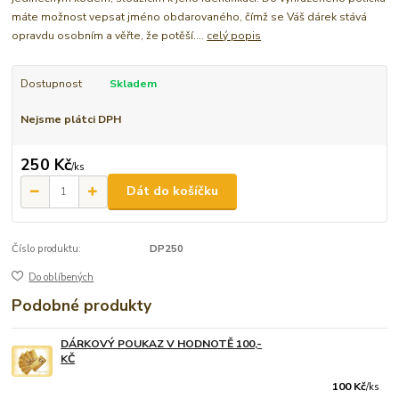
máte možnost vepsat jméno obdarovaného, čímž se Váš dárek stává
opravdu osobním a věřte, že potěší....
celý popis
Dostupnost
Skladem
Nejsme plátci DPH
250 Kč
/
ks
Dát do košíčku
Číslo produktu:
DP250
Do oblíbených
Podobné produkty
DÁRKOVÝ POUKAZ V HODNOTĚ 100,-
KČ
100 Kč
/
ks