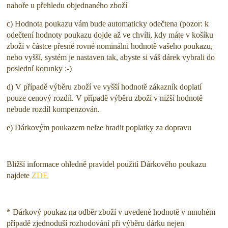
nahoře u přehledu objednaného zboží
c) Hodnota poukazu vám bude automaticky odečtena (pozor: k
odečtení hodnoty poukazu dojde až ve chvíli, kdy máte v košíku
zboží v částce přesně rovné nominální hodnotě vašeho poukazu,
nebo vyšší, systém je nastaven tak, abyste si váš dárek vybrali do
poslední korunky :-)
d) V případě výběru zboží ve vyšší hodnotě zákazník doplatí
pouze cenový rozdíl. V případě výběru zboží v nižší hodnotě
nebude rozdíl kompenzován.
e) Dárkovým poukazem nelze hradit poplatky za dopravu
Bližší informace ohledně pravidel použití Dárkového poukazu
najdete
ZDE
* Dárkový poukaz na odběr zboží v uvedené hodnotě v mnohém
případě zjednoduší rozhodování při výběru dárku nejen