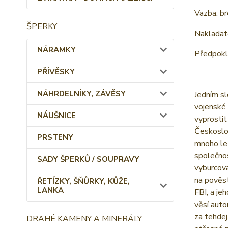
Vazba: b
ŠPERKY
Nakladate
NÁRAMKY
Předpokl
PŘÍVĚSKY
NÁHRDELNÍKY, ZÁVĚSY
Jedním sl
vojenské 
NÁUŠNICE
vyprostit
Českoslov
PRSTENY
mnoho let
společnos
SADY ŠPERKŮ / SOUPRAVY
vyburcova
na pověst
ŘETÍZKY, ŠŇŮRKY, KŮŽE,
LANKA
FBI, a je
věsí auto
za tehdej
DRAHÉ KAMENY A MINERÁLY