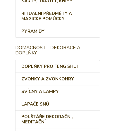
KARTY, TAROTY, KNIHY
RITUÁLNÍ PŘEDMĚTY A
MAGICKÉ POMŮCKY
PYRAMIDY
DOMÁCNOST - DEKORACE A
DOPLŇKY
DOPLŇKY PRO FENG SHUI
ZVONKY A ZVONKOHRY
SVÍCNY A LAMPY
LAPAČE SNŮ
POLŠTÁŘE DEKORAČNÍ,
MEDITAČNÍ