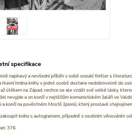
tní specifikace
lně napínavý a nevšední příběh v sobě snoubí thriller s literatur
a hlavní hrdina knihy v jedné osobě dostane nedobrovolně do osi
 až útěkem na Západ, nechce se ale vzdát své velké lásky, ktero
el nevyjde a on končí v nejtěžším komunistickém žaláři ve Valdicí
i a končí na pověstném Mostě špionů, který proslavil stejnojme
zakoupit knihu s autogramem, případně s osobním věnováním od
ran: 376