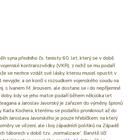
ěh syna předního čs. tenisty 60. let, který se v době
vojenské kontrarozvědky (VKR), z nichž se mu podaří
že se nechce vzdát své lásky, kterou musel opustit v
el nevyjde, a on končí s rozsudkem vojenského soudu na
mj. s Ivanem M. Jirousem, ale dostane se i do nepříjemné
do doby, kdy se jeho matce podaří během několika let
Reagana a Jaroslav Javorský je zařazen do výměny špionů
 Karla Kochera, kterému se podařilo proniknout až do
íběh Jaroslava Javorského je pouze hřebíčkem, na který
oměry ve vězení, ale i boj západních politiků na Západě
 táborech v době tzv. „normalizace“. Barvitě líčí