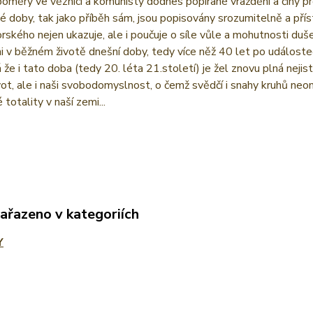
oměry ve věznici a komunisty dodnes popírané vraždění a činy p
 doby, tak jako příběh sám, jsou popisovány srozumitelně a příst
vorského nejen ukazuje, ale i poučuje o síle vůle a mohutnosti du
i v běžném životě dnešní doby, tedy více něž 40 let po událostec
 že i tato doba (tedy 20. léta 21.století) je žel znovu plná nej
vot, ale i naši svobodomyslnost, o čemž svědčí i snahy kruhů ne
totality v naší zemi...
zařazeno v kategoriích
Y