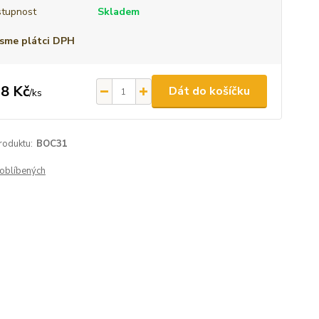
tupnost
Skladem
sme plátci DPH
8 Kč
Dát do košíčku
/
ks
roduktu:
BOC31
oblíbených