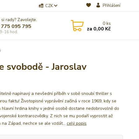
Přihlášení
CZK
 si rady? Zavolejte.
0
ks
 775 095 795
za
0,00 Kč
9-16 hod.
ý
e svobodě - Jaroslav
itelně napínavý a nevšední příběh v sobě snoubí thriller s
urou faktu! Životopisné vyprávění začíná v roce 1969, kdy se
a hlavní hrdina knihy v jedné osobě dostane nedobrovolně do
 vojenské kontrarozvědky. Z nich se mu podaří vyprostit až
 na Západ, nechce se ale vzdát...
celý popis