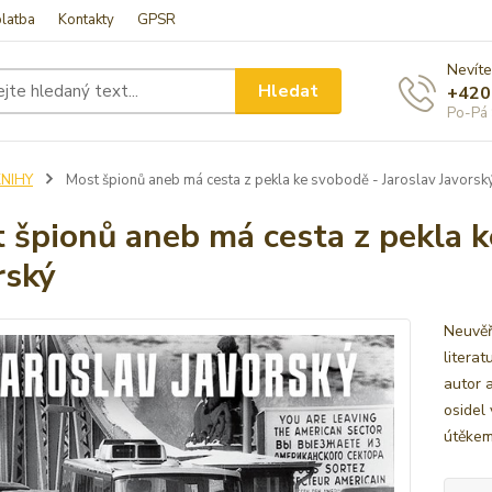
latba
Kontakty
GPSR
Nevíte
Hledat
+420
Po-Pá 
KNIHY
Most špionů aneb má cesta z pekla ke svobodě - Jaroslav Javorsk
 špionů aneb má cesta z pekla k
rský
Neuvěř
literat
autor 
osidel
útěkem