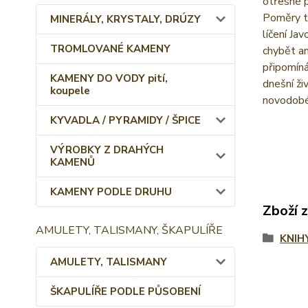
otřesné p
Poměry té
MINERÁLY, KRYSTALY, DRÚZY
líčení Ja
TROMLOVANÉ KAMENY
chybět an
připomíná
KAMENY DO VODY pití,
dnešní ži
koupele
novodobé 
KYVADLA / PYRAMIDY / ŠPICE
VÝROBKY Z DRAHÝCH
KAMENŮ
KAMENY PODLE DRUHU
Zboží 
AMULETY, TALISMANY, ŠKAPULÍŘE
KNIH
AMULETY, TALISMANY
ŠKAPULÍŘE PODLE PŮSOBENÍ