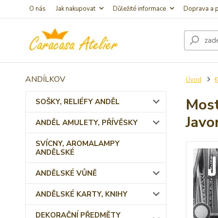
O nás
Jak nakupovat
Důležité informace
Doprava a p
ANDÍLKOV
Úvod
Most
SOŠKY, RELIÉFY ANDĚL
Javo
ANDĚL AMULETY, PŘÍVĚSKY
SVÍCNY, AROMALAMPY
ANDĚLSKÉ
ANDĚLSKÉ VŮNĚ
ANDĚLSKÉ KARTY, KNIHY
DEKORAČNÍ PŘEDMĚTY