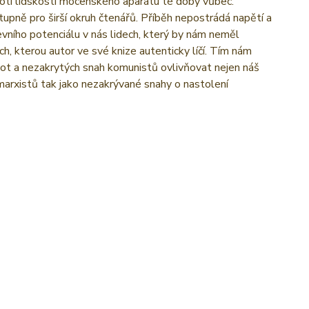
roti lidskosti mocenského aparátu té doby vůbec.
upně pro širší okruh čtenářů. Příběh nepostrádá napětí a
ševního potenciálu v nás lidech, který by nám neměl
h, kterou autor ve své knize autenticky líčí. Tím nám
istot a nezakrytých snah komunistů ovlivňovat nejen náš
omarxistů tak jako nezakrývané snahy o nastolení