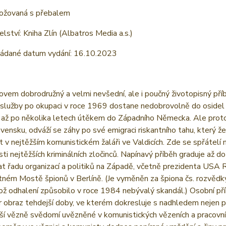
rožovaná s přebalem
lství: Kniha Zlín (Albatros Media a.s.)
ádané datum vydání: 16.10.2023
ovem dobrodružný a velmi nevšední, ale i poučný životopisný příb
služby po okupaci v roce 1969 dostane nedobrovolně do osidel 
 až po několika letech útěkem do Západního Německa. Ale proto
ensku, odváží se záhy po své emigraci riskantního tahu, který ž
 v nejtěžším komunistickém žaláři ve Valdicích. Zde se spřátelí 
ti nejtěžších kriminálních zločinců. Napínavý příběh graduje až 
t řadu organizací a politiků na Západě, včetně prezidenta USA 
ném Mostě špionů v Berlíně. (Je vyměněn za špiona čs. rozvědky
hož odhalení způsobilo v roce 1984 nebývalý skandál.) Osobní př
r obraz tehdejší doby, ve kterém dokresluje s nadhledem nejen p
ší vězně svědomí uvězněné v komunistických vězeních a pracovních