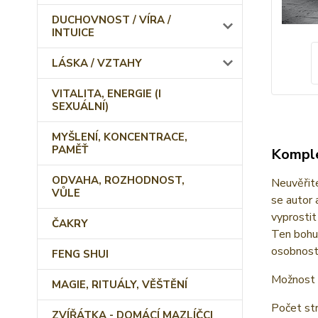
DUCHOVNOST / VÍRA /
INTUICE
LÁSKA / VZTAHY
VITALITA, ENERGIE (I
SEXUÁLNÍ)
MYŠLENÍ, KONCENTRACE,
PAMĚŤ
Komple
ODVAHA, ROZHODNOST,
Neuvěřite
VŮLE
se autor 
vyprostit
ČAKRY
Ten bohuž
osobnost
FENG SHUI
Možnost 
MAGIE, RITUÁLY, VĚŠTĚNÍ
Počet st
ZVÍŘÁTKA - DOMÁCÍ MAZLÍČCI