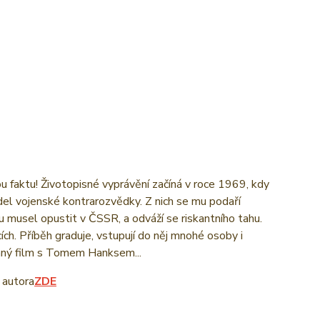
ou faktu! Životopisné vyprávění začíná v roce 1969, kdy
del vojenské kontrarozvědky. Z nich se mu podaří
u musel opustit v ČSSR, a odváží se riskantního tahu.
ch. Příběh graduje, vstupují do něj mnohé osoby i
nný film s Tomem Hanksem...
 autora
ZDE