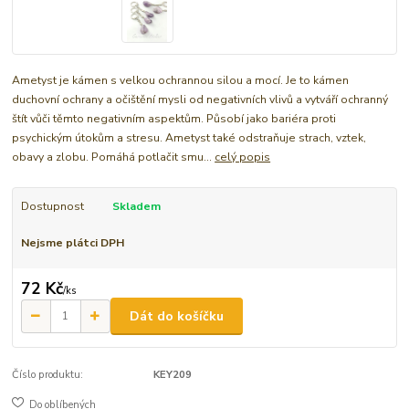
Ametyst je kámen s velkou ochrannou silou a mocí. Je to kámen
duchovní ochrany a očištění mysli od negativních vlivů a vytváří ochranný
štít vůči těmto negativním aspektům. Působí jako bariéra proti
psychickým útokům a stresu. Ametyst také odstraňuje strach, vztek,
obavy a zlobu. Pomáhá potlačit smu...
celý popis
Dostupnost
Skladem
Nejsme plátci DPH
72 Kč
/
ks
Dát do košíčku
Číslo produktu:
KEY209
Do oblíbených