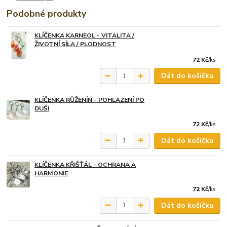
Podobné produkty
KLÍČENKA KARNEOL - VITALITA /
ŽIVOTNÍ SÍLA / PLODNOST
72 Kč
/
ks
Dát do košíčku
KLÍČENKA RŮŽENÍN - POHLAZENÍ PO
DUŠI
72 Kč
/
ks
Dát do košíčku
KLÍČENKA KŘIŠŤÁL - OCHRANA A
HARMONIE
72 Kč
/
ks
Dát do košíčku