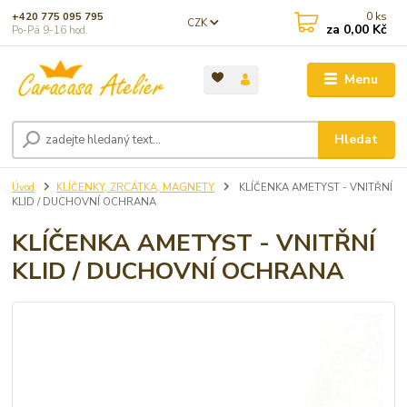
0
ks
+420 775 095 795
CZK
za
0,00 Kč
Po-Pá 9-16 hod.
Menu
Hledat
Úvod
KLÍČENKY, ZRCÁTKA, MAGNETY
KLÍČENKA AMETYST - VNITŘNÍ
KLID / DUCHOVNÍ OCHRANA
KLÍČENKA AMETYST - VNITŘNÍ
KLID / DUCHOVNÍ OCHRANA