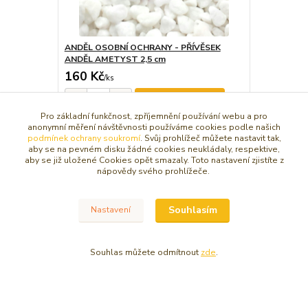
ANDĚL OSOBNÍ OCHRANY - PŘÍVĚSEK
ANDĚL AMETYST 2,5 cm
160 Kč
/
ks
Dát do košíčku
Pro základní funkčnost, zpříjemnění používání webu a pro
anonymní měření návštěvnosti používáme cookies podle našich
podmínek ochrany soukromí
. Svůj prohlížeč můžete nastavit tak,
aby se na pevném disku žádné cookies neukládaly, respektive,
Zboží zařazeno v kategoriích
aby se již uložené Cookies opět smazaly. Toto nastavení zjistíte z
nápovědy svého prohlížeče.
VÝROBKY Z DRAHÝCH KAMENŮ
KLÍČENKY, ZRCÁTKA, MAGNETY
Souhlasím
Nastavení
Klíčenky
Souhlas můžete odmítnout
zde
.
© Copyright 2016 - 2026 Caracasa Atelier. Všechna práva vyhrazena.