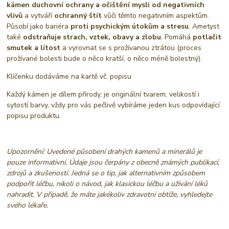
kámen duchovní ochrany a očištění mysli od negativních
vlivů
a vytváří
ochranný štít
vůči těmto negativním aspektům.
Působí jako bariéra
proti psychickým útokům a stresu
. Ametyst
také
odstraňuje strach, vztek, obavy a zlobu
. Pomáhá
potlačit
smutek a lítost
a vyrovnat se s prožívanou ztrátou (proces
prožívané bolesti bude o něco kratší, o něco méně bolestný).
Klíčenku dodáváme na kartě vč. popisu
Každý kámen je dílem přírody, je originální tvarem, velikostí i
sytostí barvy, vždy pro vás pečlivě vybíráme jeden kus odpovídající
popisu produktu.
Upozornění: Uvedené působení drahých kamenů a minerálů
je
pouze informativní. Údaje jsou čerpány z obecně známých publikací,
zdrojů a zkušeností. Jedná se o tip, jak alternativním způsobem
podpořit léčbu, nikoli o návod, jak klasickou léčbu a užívání léků
nahradit. V případě, že máte jakékoliv zdravotní obtíže, vyhledejte
svého lékaře.