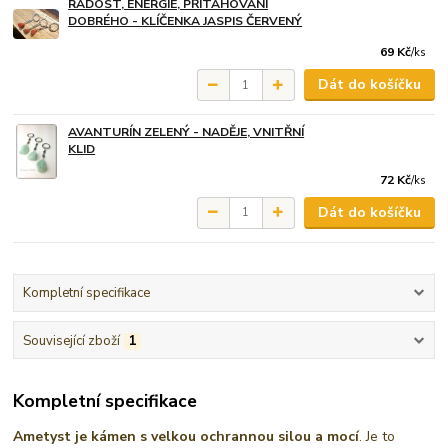
RADOST, ENERGIE, PŘITAHOVÁNÍ
DOBRÉHO - KLÍČENKA JASPIS ČERVENÝ
69 Kč
/
ks
Dát do košíčku
AVANTURÍN ZELENÝ - NADĚJE, VNITŘNÍ
KLID
72 Kč
/
ks
Dát do košíčku
Kompletní specifikace
Související zboží
1
Kompletní specifikace
Ametyst je kámen s velkou ochrannou silou a mocí
. Je to