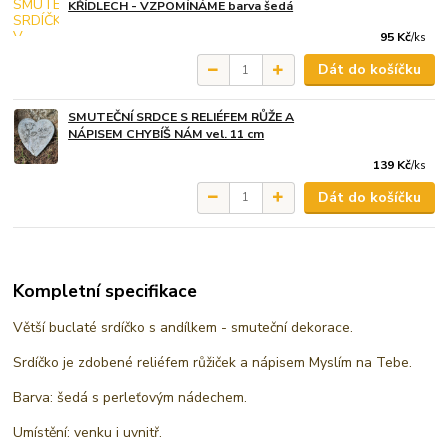
KŘÍDLECH - VZPOMÍNÁME barva šedá
95 Kč
/
ks
Dát do košíčku
SMUTEČNÍ SRDCE S RELIÉFEM RŮŽE A
NÁPISEM CHYBÍŠ NÁM vel. 11 cm
139 Kč
/
ks
Dát do košíčku
Kompletní specifikace
Větší buclaté srdíčko s andílkem - smuteční dekorace.
Srdíčko je zdobené reliéfem růžiček a nápisem Myslím na Tebe.
Barva: šedá s perleťovým nádechem.
Umístění: venku i uvnitř.