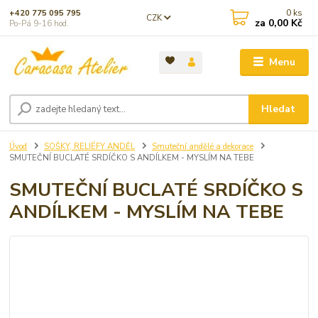
0
ks
+420 775 095 795
CZK
za
0,00 Kč
Po-Pá 9-16 hod.
Menu
Hledat
Úvod
SOŠKY, RELIÉFY ANDĚL
Smuteční andělé a dekorace
SMUTEČNÍ BUCLATÉ SRDÍČKO S ANDÍLKEM - MYSLÍM NA TEBE
SMUTEČNÍ BUCLATÉ SRDÍČKO S
ANDÍLKEM - MYSLÍM NA TEBE