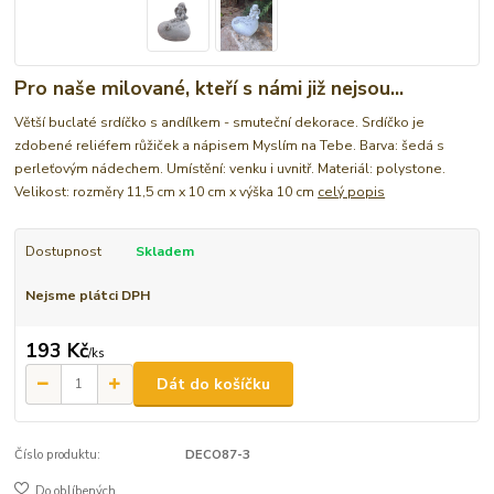
Pro naše milované, kteří s námi již nejsou...
Větší buclaté srdíčko s andílkem - smuteční dekorace. Srdíčko je
zdobené reliéfem růžiček a nápisem Myslím na Tebe. Barva: šedá s
perleťovým nádechem. Umístění: venku i uvnitř. Materiál: polystone.
Velikost: rozměry 11,5 cm x 10 cm x výška 10 cm
celý popis
Dostupnost
Skladem
Nejsme plátci DPH
193 Kč
/
ks
Dát do košíčku
Číslo produktu:
DECO87-3
Do oblíbených