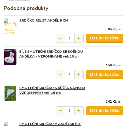
Podobné produkty
SRDÍČKO RELIEF ANDĚL 9 CM
95 Kč
/
ks
Dát do košíčku
BÍLÉ SMUTEČNÍ SRDÍČKO SE SOŠKOU
ANDÍLKA - VZPOMÍNÁME vel. 10 cm
159 Kč
/
ks
Dát do košíčku
SMUTEČNÍ SRDÍČKO S RŮŽÍ A NÁPISEM
VZPOMÍNÁME vel. 16 cm
142 Kč
/
ks
Dát do košíčku
SMUTEČNÍ SRDÍČKO V ANDĚLSKÝCH