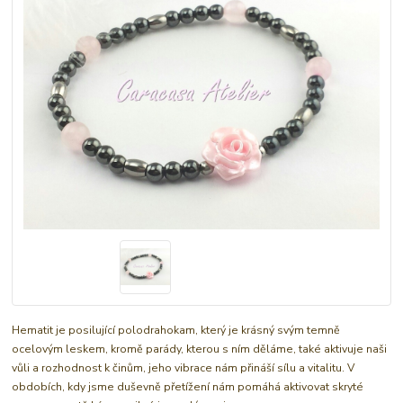
Hematit je posilující polodrahokam, který je krásný svým temně
ocelovým leskem, kromě parády, kterou s ním děláme, také aktivuje naši
vůli a rozhodnost k činům, jeho vibrace nám přináší sílu a vitalitu. V
obdobích, kdy jsme duševně přetížení nám pomáhá aktivovat skryté