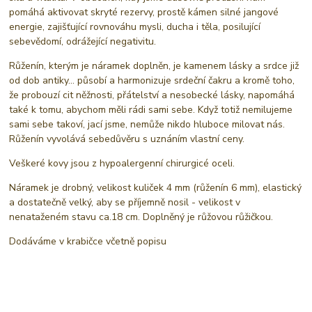
pomáhá aktivovat skryté rezervy, prostě kámen silné jangové
energie, zajišťující rovnováhu mysli, ducha i těla, posilující
sebevědomí, odrážející negativitu.
Růženín, kterým je náramek doplněn, je kamenem lásky a srdce již
od dob antiky... působí a harmonizuje srdeční čakru a kromě toho,
že probouzí cit něžnosti, přátelství a nesobecké lásky, napomáhá
také k tomu, abychom měli rádi sami sebe. Když totiž nemilujeme
sami sebe takoví, jací jsme, nemůže nikdo hluboce milovat nás.
Růženín vyvolává sebedůvěru s uznáním vlastní ceny.
Veškeré kovy jsou z hypoalergenní chirurgicé oceli.
Náramek je drobný, velikost kuliček 4 mm (růženín 6 mm), elastický
a dostatečně velký, aby se příjemně nosil - velikost v
nenataženém stavu ca.18 cm. Doplněný je růžovou růžičkou.
Dodáváme v krabičce včetně popisu