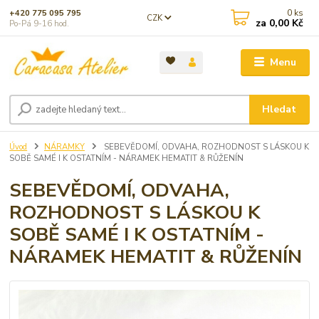
0
ks
+420 775 095 795
CZK
za
0,00 Kč
Po-Pá 9-16 hod.
Menu
Hledat
Úvod
NÁRAMKY
SEBEVĚDOMÍ, ODVAHA, ROZHODNOST S LÁSKOU K
SOBĚ SAMÉ I K OSTATNÍM - NÁRAMEK HEMATIT & RŮŽENÍN
SEBEVĚDOMÍ, ODVAHA,
ROZHODNOST S LÁSKOU K
SOBĚ SAMÉ I K OSTATNÍM -
NÁRAMEK HEMATIT & RŮŽENÍN