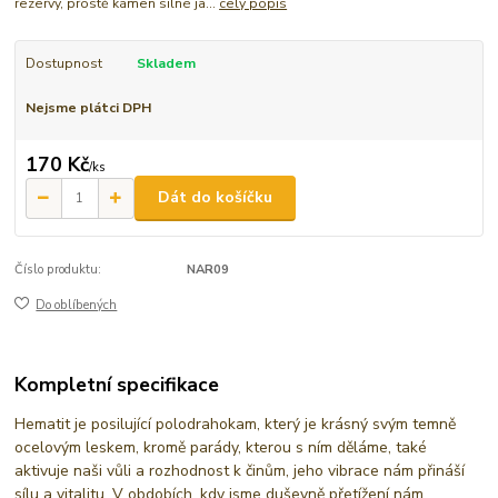
rezervy, prostě kámen silné ja...
celý popis
Dostupnost
Skladem
Nejsme plátci DPH
170 Kč
/
ks
Dát do košíčku
Číslo produktu:
NAR09
Do oblíbených
Kompletní specifikace
Hematit je posilující polodrahokam, který je krásný svým temně
ocelovým leskem, kromě parády, kterou s ním děláme, také
aktivuje naši vůli a rozhodnost k činům, jeho vibrace nám přináší
sílu a vitalitu. V obdobích, kdy jsme duševně přetížení nám