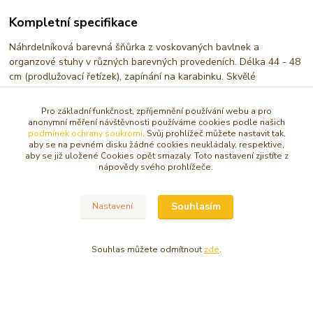
Kompletní specifikace
Náhrdelníková barevná šňůrka z voskovaných bavlnek a
organzové stuhy v různých barevných provedeních. Délka 44 - 48
cm (prodlužovací řetízek), zapínání na karabinku. Skvělé
k zavěšení různých přívěsků, či amuletů.
Pro základní funkčnost, zpříjemnění používání webu a pro
anonymní měření návštěvnosti používáme cookies podle našich
podmínek ochrany soukromí
. Svůj prohlížeč můžete nastavit tak,
aby se na pevném disku žádné cookies neukládaly, respektive,
aby se již uložené Cookies opět smazaly. Toto nastavení zjistíte z
Zboží zařazeno v kategoriích
nápovědy svého prohlížeče.
ŘETÍZKY, ŠŇŮRKY, KŮŽE, LANKA
Souhlasím
Nastavení
Šňůrky s karabinkou a lanka
Souhlas můžete odmítnout
zde
.
© Copyright 2016 - 2026 Caracasa Atelier. Všechna práva vyhrazena.
Vytvořeno na
Eshop-rychle.cz