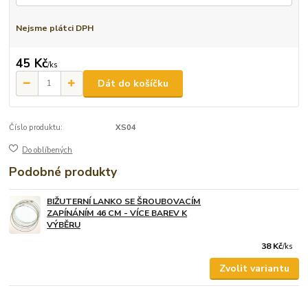
Nejsme plátci DPH
45 Kč
/
ks
Dát do košíčku
Číslo produktu:
XS04
Do oblíbených
Podobné produkty
BIŽUTERNÍ LANKO SE ŠROUBOVACÍM
ZAPÍNÁNÍM 46 CM - VÍCE BAREV K
VÝBĚRU
38 Kč
/
ks
Zvolit variantu