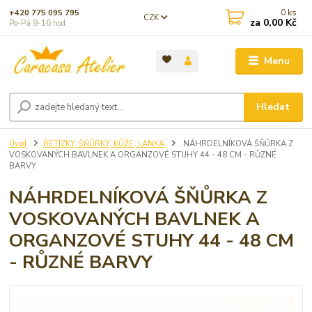
0
ks
+420 775 095 795
CZK
za
0,00 Kč
Po-Pá 9-16 hod.
Menu
Hledat
Úvod
ŘETÍZKY, ŠŇŮRKY, KŮŽE, LANKA
NÁHRDELNÍKOVÁ ŠŇŮRKA Z
VOSKOVANÝCH BAVLNEK A ORGANZOVÉ STUHY 44 - 48 CM - RŮZNÉ
BARVY
NÁHRDELNÍKOVÁ ŠŇŮRKA Z
VOSKOVANÝCH BAVLNEK A
ORGANZOVÉ STUHY 44 - 48 CM
- RŮZNÉ BARVY