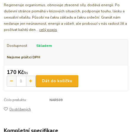
Regeneruje organismus, obnovuje ztracené síly, dodává energii. Po
duševní stránce pomáhá v krizových situacích, podporuje touhu, lásku a
sexuální vitalitu. Působí na čakru základu a čakru srdeční. Granát nám
nedaruje jen neúnavnost, energii a vášeň, ale probouzí v nás radost žít a
prožívat každý den...
celý popis
Dostupnost
Skladem
Nejsme plátci DPH
170 Kč
/
ks
Dát do košíčku
Číslo produktu:
NAR509
Do oblíbených
Kompletní specifikace