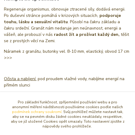
Regeneruje organismus, obnovuje ztracené síly, dodává energii.
Po duševní stránce pomáhá v krizových situacích,
podporuje
touhu, lásku a sexuální vitalitu
. Působí na čakru základu a
čakru srdeční. Granát nám nedaruje jen neúnavnost, energii a
vášeň, ale probouzí v nás
radost žít a prožívat každý den,
těšit
se z prostých věcí na Zemi.
Náramek z granátu, butonky vel. 8-10 mm, elastický, obvod 17 cm
>>>
Očista a nabíjení:
pod proudem vlažné vody, nabíjíme energií na
přímém slunci
Pro základní funkčnost, zpříjemnění používání webu a pro
Zboží zařazeno v kategoriích
anonymní měření návštěvnosti používáme cookies podle našich
podmínek ochrany soukromí
. Svůj prohlížeč můžete nastavit tak,
aby se na pevném disku žádné cookies neukládaly, respektive,
NÁRAMKY
aby se již uložené Cookies opět smazaly. Toto nastavení zjistíte z
nápovědy svého prohlížeče.
Sekané / nepravidelné tvary