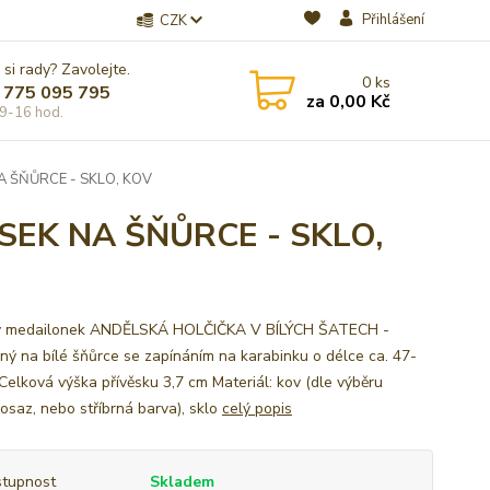
Přihlášení
CZK
 si rady? Zavolejte.
0
ks
 775 095 795
za
0,00 Kč
9-16 hod.
A ŠŇŮRCE - SKLO, KOV
SEK NA ŠŇŮRCE - SKLO,
ý medailonek ANDĚLSKÁ HOLČIČKA V BÍLÝCH ŠATECH -
ný na bílé šňůrce se zapínáním na karabinku o délce ca. 47-
Celková výška přívěsku 3,7 cm Materiál: kov (dle výběru
osaz, nebo stříbrná barva), sklo
celý popis
tupnost
Skladem