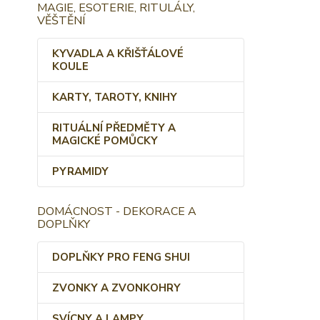
MAGIE, ESOTERIE, RITULÁLY,
VĚŠTĚNÍ
KYVADLA A KŘIŠŤÁLOVÉ
KOULE
KARTY, TAROTY, KNIHY
RITUÁLNÍ PŘEDMĚTY A
MAGICKÉ POMŮCKY
PYRAMIDY
DOMÁCNOST - DEKORACE A
DOPLŇKY
DOPLŇKY PRO FENG SHUI
ZVONKY A ZVONKOHRY
SVÍCNY A LAMPY