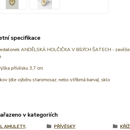
tní specifikace
edailonek ANDĚLSKÁ HOLČIČKA V BÍLÝCH ŠATECH - zavěšený na 
m
výška přívěsku 3,7 cm
 kov (dle výběru staromosaz, nebo stříbrná barva), sklo
zařazeno v kategoriích
L AMULETY,
PŘÍVĚSKY
KŘÍ