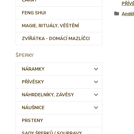
ČAKRY
PŘÍV
FENG SHUI
Andě
MAGIE, RITUÁLY, VĚŠTĚNÍ
ZVÍŘÁTKA - DOMÁCÍ MAZLÍČCI
ŠPERKY
NÁRAMKY
PŘÍVĚSKY
NÁHRDELNÍKY, ZÁVĚSY
NÁUŠNICE
PRSTENY
SADY ŠPERKŮ / SOUPRAVY