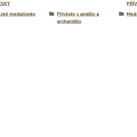
ĚSKY
PŘÍ
lské medailonky
Přívěsky s anděly a
Meda
archanděly