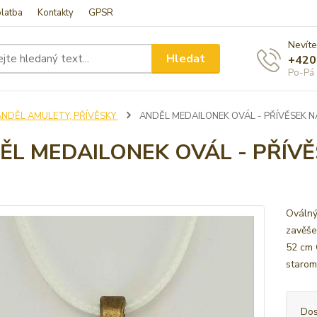
latba
Kontakty
GPSR
Nevíte
Hledat
+420
Po-Pá 
ANDĚL AMULETY, PŘÍVĚSKY
ANDĚL MEDAILONEK OVÁL - PŘÍVĚSEK N
ĚL MEDAILONEK OVÁL - PŘÍVĚ
Ováln
zavěše
52 cm 
starom
Dos