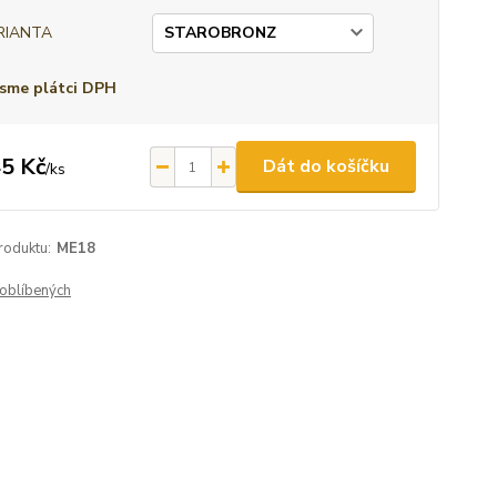
RIANTA
sme plátci DPH
5 Kč
Dát do košíčku
/
ks
roduktu:
ME18
oblíbených