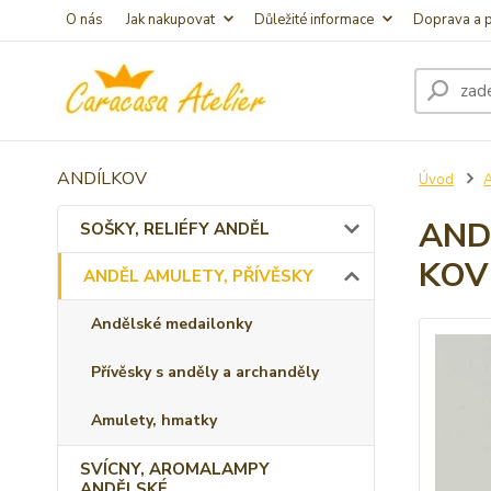
O nás
Jak nakupovat
Důležité informace
Doprava a p
ANDÍLKOV
Úvod
AND
SOŠKY, RELIÉFY ANDĚL
KOV
ANDĚL AMULETY, PŘÍVĚSKY
Andělské medailonky
Přívěsky s anděly a archanděly
Amulety, hmatky
SVÍCNY, AROMALAMPY
ANDĚLSKÉ