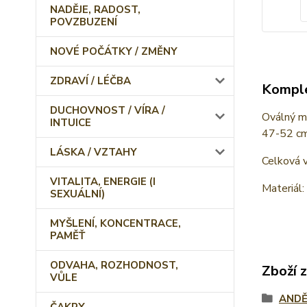
NADĚJE, RADOST,
POVZBUZENÍ
NOVÉ POČÁTKY / ZMĚNY
ZDRAVÍ / LÉČBA
Komple
DUCHOVNOST / VÍRA /
Oválný m
INTUICE
47-52 c
LÁSKA / VZTAHY
Celková 
VITALITA, ENERGIE (I
Materiál:
SEXUÁLNÍ)
MYŠLENÍ, KONCENTRACE,
PAMĚŤ
ODVAHA, ROZHODNOST,
Zboží 
VŮLE
ANDĚ