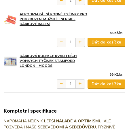
Dát do košíčku
AFRODIZIAKÁLNÍ VONNÉ TYČINKY PRO
POVZBUZENÍ MUŽSKÉ ENERGIE -
DÁRKOVÉ BALENÍ
45 Kč
/
ks
Dát do košíčku
DÁRKOVÁ KOLEKCE KVALITNÍCH
VONNÝCH TYČINEK STAMFORD
LONDON - MOODS
99 Kč
/
ks
Dát do košíčku
Kompletní specifikace
NAPOMÁHÁ NEJEN K
LEPŠÍ NÁLADĚ A OPTIMISMU
, ALE
POZVEDÁ I NAŠE
SEBEVĚDOMÍ A SEBEDŮVĚRU
, PŘÍZNIVĚ