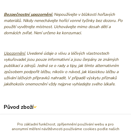
Bezpečnostní upozornění:
Nepoužívejte v blízkosti hořlavých
materiálů. Nikdy nenechávejte hořící vonné tyčinky bez dozoru. Po
použití vyvětrejte místnost. Uchovávejte mimo dosah dětí a
domácích zvířat. Není určeno ke konzumaci.
Upozornění:
Uvedené údaje o vlivu a léčivých vlastnostech
vykuřovadel jsou pouze informativní a jsou čerpány ze známých
publikací a zdrojů. Jedná se o rady a tipy, jak tímto alternativním
způsobem podpořit léčbu, nikoliv o návod, jak klasickou léčbu a
užívání léčivých přípravků nahradit. V případě výskytu příznaků
jakéhokoliv onemocnění vždy nejprve vyhledejte svého lékaře.
Původ zboží
Zboží zařazeno v kategoriích
Pro základní funkčnost, zpříjemnění používání webu a pro
anonymní měření návštěvnosti používáme cookies podle našich
PROTI STRACHU A ÚZKOSTEM