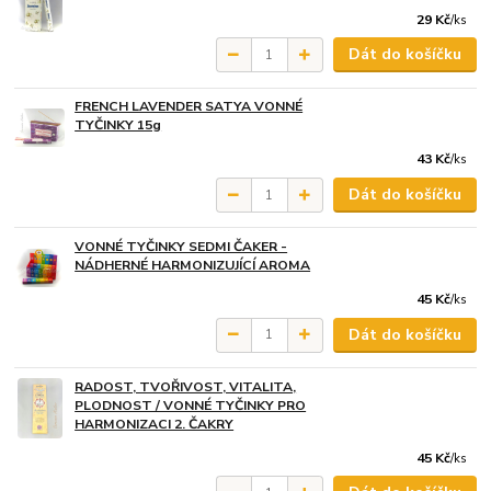
29 Kč
/
ks
Dát do košíčku
FRENCH LAVENDER SATYA VONNÉ
TYČINKY 15g
43 Kč
/
ks
Dát do košíčku
VONNÉ TYČINKY SEDMI ČAKER -
NÁDHERNÉ HARMONIZUJÍCÍ AROMA
45 Kč
/
ks
Dát do košíčku
RADOST, TVOŘIVOST, VITALITA,
PLODNOST / VONNÉ TYČINKY PRO
HARMONIZACI 2. ČAKRY
45 Kč
/
ks