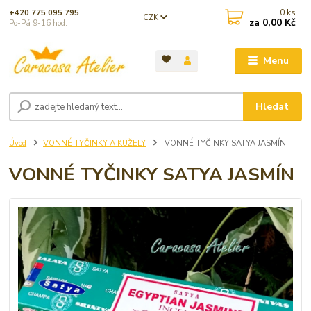
0
ks
+420 775 095 795
CZK
za
0,00 Kč
Po-Pá 9-16 hod.
Menu
Hledat
Úvod
VONNÉ TYČINKY A KUŽELY
VONNÉ TYČINKY SATYA JASMÍN
VONNÉ TYČINKY SATYA JASMÍN