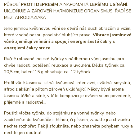
PŮSOBÍ
PROTI DEPRESÍM
A NAPOMÁHÁ
LEPŠÍMU USÍNÁNÍ
.
UKLIDŇUJE A ZÁROVEŇ HARMONIZUJE ORGANISMUS, ŘADÍ SE
MEZI AFRODIAZIAKA
Jeho jemnou květinovou vůní se otvírá náš duch obrazům a vizím,
které v sobě nesou poselství hlubších pravd.
Vibrace jasmínové
vůně zjemňují vnímání a spojují energie šesté čakry s
energiemi čakry srdce.
Ručně rolované indické tyčinky s nádhernou vůní jasmínu, pro
chvíle radosti, potěšení, relaxace a uvolnění. Délka tyčinek ca.
20,5 cm, balení 15 g obsahuje ca. 12 tyčinek
Profil vůně Jasmínu.. silná, květinová, intenzivní, svůdná, smyslná,
afrodiziakální a přitom zároveň uklidňující. Někdy bývá aroma
Jasmínu těžké a silné, v této kompozici je ovšem velmi povedené,
příjemné a radostné...
Použití:
vložte tyčinku do stojánku na vonné tyčinky, nebo
zapíchněte do květináče s hlínou, či pískem, zapalte ji a chvilinku
nechte rozhořet. Pak ji sfoukněte, nebo zhasněte pohybem ruky a
nechte jen doutnat.