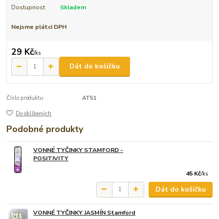
Dostupnost
Skladem
Nejsme plátci DPH
29 Kč
/
ks
Dát do košíčku
Číslo produktu:
AT51
Do oblíbených
Podobné produkty
VONNÉ TYČINKY STAMFORD -
POSITIVITY
45 Kč
/
ks
Dát do košíčku
VONNÉ TYČINKY JASMÍN Stamford