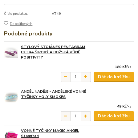
Číslo produktu:
AT49
Do oblíbených
Podobné produkty
STYLOVÝ STOJÁNEK PENTAGRAM
EXTRA ŠIROKÝ A BOŽSKÁ VŮNĚ
POSITIVITY
189 Kč
/
ks
Dát do košíčku
ANDĚL NADĚJE - ANDĚLSKÉ VONNÉ
TYČINKY HOLY SMOKES
49 Kč
/
ks
Dát do košíčku
VONNÉ TYČINKY MAGIC ANGEL
Stamford