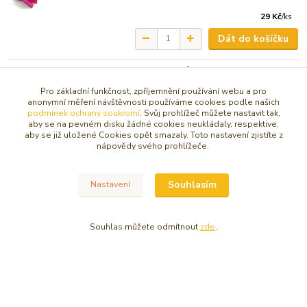
29 Kč
/
ks
Dát do košíčku
FRENCH LAVENDER SATYA VONNÉ
TYČINKY 15g
Pro základní funkčnost, zpříjemnění používání webu a pro
anonymní měření návštěvnosti používáme cookies podle našich
43 Kč
/
ks
podmínek ochrany soukromí
. Svůj prohlížeč můžete nastavit tak,
aby se na pevném disku žádné cookies neukládaly, respektive,
Dát do košíčku
aby se již uložené Cookies opět smazaly. Toto nastavení zjistíte z
nápovědy svého prohlížeče.
STYLOVÝ KAMENNÝ STOJÁNEK NA
VONNÉ TYČINKY SE SYMBOLY ČAKER -
BARVA ČERNÁ
Souhlasím
Nastavení
139 Kč
/
ks
Dát do košíčku
Souhlas můžete odmítnout
zde
.
VELKÝ STOJÁNEK COMBO - PRO
TYČINKY, KUŽELY (FRANTIŠKY) I
PROVÁZKY
129 Kč
/
ks