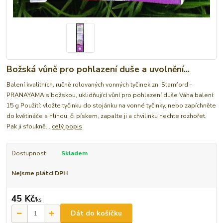
Božská vůně pro pohlazení duše a uvolnění...
Balení kvalitních, ručně rolovaných vonných tyčinek zn. Stamford -
PRANAYAMA s božskou, uklidňující vůní pro pohlazení duše Váha balení:
15 g Použití: vložte tyčinku do stojánku na vonné tyčinky, nebo zapíchněte
do květináče s hlínou, či pískem, zapalte ji a chvilinku nechte rozhořet.
Pak ji sfoukně...
celý popis
Dostupnost
Skladem
Nejsme plátci DPH
45 Kč
/
ks
Dát do košíčku