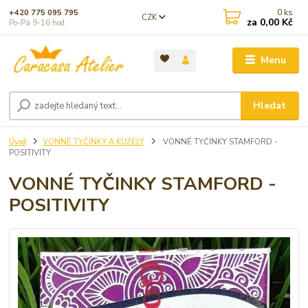
0
ks
+420 775 095 795
CZK
za
0,00 Kč
Po-Pá 9-16 hod.
Menu
Hledat
Úvod
VONNÉ TYČINKY A KUŽELY
VONNÉ TYČINKY STAMFORD -
POSITIVITY
VONNÉ TYČINKY STAMFORD -
POSITIVITY