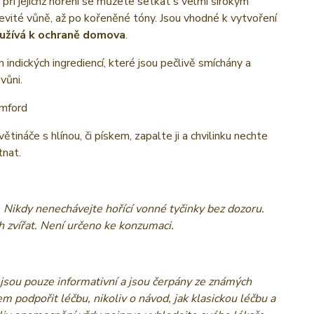
, při jejichž hoření se můžete setkat s velmi širokým
řevité vůně, až po kořeněné tóny. Jsou vhodné k vytvoření
užívá k ochraně domova
.
 indických ingrediencí, které jsou pečlivě smíchány a
vůni.
amford
tináče s hlínou, či pískem, zapalte ji a chvilinku nechte
tnat.
. Nikdy nenechávejte hořící vonné tyčinky bez dozoru.
 zvířat. Není určeno ke konzumaci.
jsou pouze informativní a jsou čerpány ze známých
em podpořit léčbu, nikoliv o návod, jak klasickou léčbu a