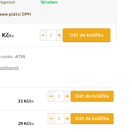
tupnost
Skladem
sme plátci DPH
 Kč
Dát do košíčku
/
ks
roduktu:
AT55
oblíbených
Dát do košíčku
32 Kč
/
ks
Dát do košíčku
29 Kč
/
ks