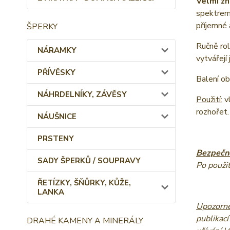
Velmi z
spektrem 
příjemné
ŠPERKY
Ručně rol
NÁRAMKY
vytvářejí
PŘÍVĚSKY
Balení ob
NÁHRDELNÍKY, ZÁVĚSY
Použití:
vl
rozhořet.
NÁUŠNICE
PRSTENY
Bezpečno
SADY ŠPERKŮ / SOUPRAVY
Po použit
ŘETÍZKY, ŠŇŮRKY, KŮŽE,
LANKA
Upozorně
publikací
DRAHÉ KAMENY A MINERÁLY