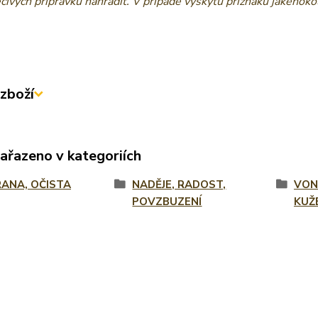
éčivých přípravků nahradit. V případě výskytu příznaků jakéhok
zboží
zařazeno v kategoriích
ANA, OČISTA
NADĚJE, RADOST,
VON
POVZBUZENÍ
KUŽ