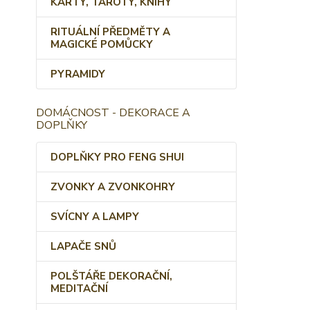
KARTY, TAROTY, KNIHY
RITUÁLNÍ PŘEDMĚTY A
MAGICKÉ POMŮCKY
PYRAMIDY
DOMÁCNOST - DEKORACE A
DOPLŇKY
DOPLŇKY PRO FENG SHUI
ZVONKY A ZVONKOHRY
SVÍCNY A LAMPY
LAPAČE SNŮ
POLŠTÁŘE DEKORAČNÍ,
MEDITAČNÍ