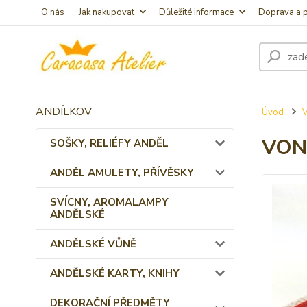
O nás
Jak nakupovat
Důležité informace
Doprava a p
ANDÍLKOV
Úvod
VON
SOŠKY, RELIÉFY ANDĚL
ANDĚL AMULETY, PŘÍVĚSKY
SVÍCNY, AROMALAMPY
ANDĚLSKÉ
ANDĚLSKÉ VŮNĚ
ANDĚLSKÉ KARTY, KNIHY
DEKORAČNÍ PŘEDMĚTY