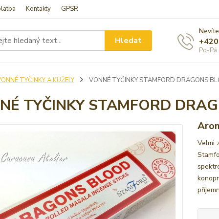
latba
Kontakty
GPSR
Nevíte
Hledat
+420
Po-Pá 
VONNÉ TYČINKY A KUŽELY
VONNÉ TYČINKY STAMFORD DRAGONS B
NÉ TYČINKY STAMFORD DRA
Arom
Velmi 
Stamfor
spektr
konopn
příjem