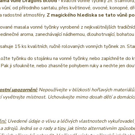
námá vůně Dragons blood
- kvalitní vonné tyčinky zn. Stamford
vůní, od přírodního santalu, přes květinové, ovocné, konopné, d
 a radostné atmosféry.
Z magického hlediska se tato vůně po
ované masala vonné tyčinky vyrobené z nejkvalitnějších tradičních
 jedinečné aroma, zanechávající nádhernou, dlouhotrvající, bohatou 
sahuje 15 ks kvalitních, ručně rolovaných vonných tyčinek zn. St
ožte tyčinku do stojánku na vonné tyčinky, nebo zapíchněte do kvě
 Pak ji sfoukněte, nebo zhasněte pohybem ruky a nechte jen dou
stní upozornění:
Nepoužívejte v blízkosti hořlavých materiálů
í vyvětrejte místnost. Uchovávejte mimo dosah dětí a domácích
ní:
Uvedené údaje o vlivu a léčivých vlastnostech vykuřovadel 
 a zdrojů. Jedná se o rady a tipy, jak tímto alternativním způsob