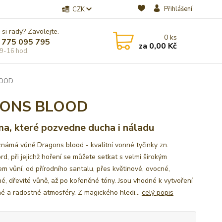
Přihlášení
CZK
 si rady? Zavolejte.
0
ks
 775 095 795
za
0,00 Kč
9-16 hod.
LOOD
GONS BLOOD
a, které pozvedne ducha i náladu
známá vůně Dragons blood - kvalitní vonné tyčinky zn.
d, při jejichž hoření se můžete setkat s velmi širokým
em vůní, od přírodního santalu, přes květinové, ovocné,
é, dřevité vůně, až po kořeněné tóny. Jsou vhodné k vytvoření
né a radostné atmosféry. Z magického hledi...
celý popis