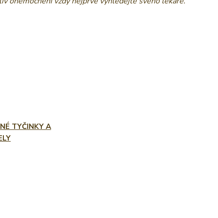
oliv onemocnění vždy nejprve vyhledejte svého lékaře.
NÉ TYČINKY A
ELY