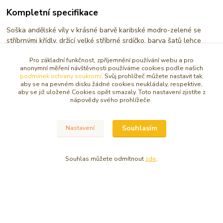
Kompletní specifikace
Soška andělské víly v krásné barvě karibské modro-zelené se
stříbrnými křídly, držící velké stříbrné srdíčko, barva šatů lehce
třpytivá
Pro základní funkčnost, zpříjemnění používání webu a pro
Výška 28 cm, materiál polystone, dekorováno
anonymní měření návštěvnosti používáme cookies podle našich
podmínek ochrany soukromí
. Svůj prohlížeč můžete nastavit tak,
aby se na pevném disku žádné cookies neukládaly, respektive,
Všechny sošky andělů dodáváme dárkově balené
aby se již uložené Cookies opět smazaly. Toto nastavení zjistíte z
nápovědy svého prohlížeče.
Zboží zařazeno v kategoriích
Souhlasím
Nastavení
SOŠKY, RELIÉFY ANDĚL
Větší anděl 15 -30 cm
Souhlas můžete odmítnout
zde
.
© Copyright 2016 - 2026 Caracasa Atelier. Všechna práva vyhrazena.
Vytvořeno na
Eshop-rychle.cz