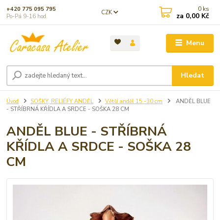
0
ks
+420 775 095 795
CZK
za
0,00 Kč
Po-Pá 9-16 hod.
Menu
Hledat
Úvod
SOŠKY, RELIÉFY ANDĚL
Větší anděl 15 -30 cm
ANDĚL BLUE
- STŘÍBRNÁ KŘÍDLA A SRDCE - SOŠKA 28 CM
ANDĚL BLUE - STŘÍBRNÁ
KŘÍDLA A SRDCE - SOŠKA 28
CM