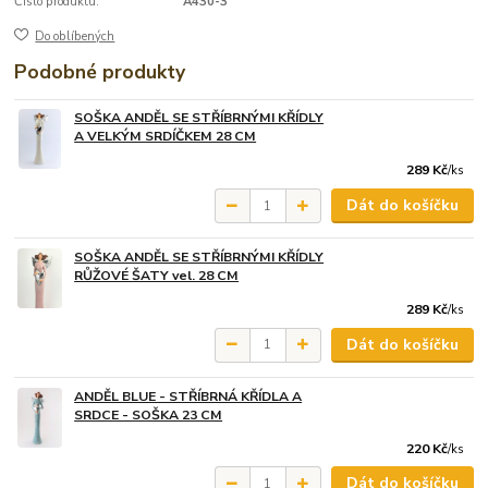
Číslo produktu:
A430-3
Do oblíbených
Podobné produkty
SOŠKA ANDĚL SE STŘÍBRNÝMI KŘÍDLY
A VELKÝM SRDÍČKEM 28 CM
289 Kč
/
ks
Dát do košíčku
SOŠKA ANDĚL SE STŘÍBRNÝMI KŘÍDLY
RŮŽOVÉ ŠATY vel. 28 CM
289 Kč
/
ks
Dát do košíčku
ANDĚL BLUE - STŘÍBRNÁ KŘÍDLA A
SRDCE - SOŠKA 23 CM
220 Kč
/
ks
Dát do košíčku