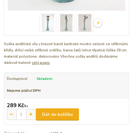
Soška andělské víly v krásné barvě karibské modro-zelené se stříbrnými
křídly, držící velké stříbrné srdíčko, barva šatů lehce třpytivá Výška 28 cm,
materiál polystone, dekorováno Všechny sošky andělů dodáváme
dárkově balené
celý popis
Dostupnost
Skladem
Nejsme plátci DPH
289 Kč
/
ks
Dát do košíčku