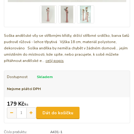
Soška andělské víly se stříbrnými křídly, držící stříbrné srdíčko, barva šatů
pudrově růžová - lehce třpytivá Výška 18 cm, materiál polystone,
dekorováno Soška andílka by neměla chybět v žádném domově... jejím
umístěním do místnosti, kde spíte, nebo pracujete, k sobě můžete
přitáhnout andělské e...
celý popis
Dostupnost
Skladem
Nejsme plátci DPH
179 Kč
/
ks
Dát do košíčku
Číslo produktu:
A431-1