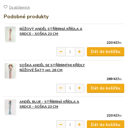
Do oblíbených
Podobné produkty
RŮŽOVÝ ANDĚL STŘÍBRNÁ KŘÍDLA A
SRDCE - SOŠKA 23 CM
220 Kč
/
ks
Dát do košíčku
SOŠKA ANDĚL SE STŘÍBRNÝMI KŘÍDLY
RŮŽOVÉ ŠATY vel. 28 CM
289 Kč
/
ks
Dát do košíčku
ANDĚL BLUE - STŘÍBRNÁ KŘÍDLA A
SRDCE - SOŠKA 23 CM
220 Kč
/
ks
Dát do košíčku