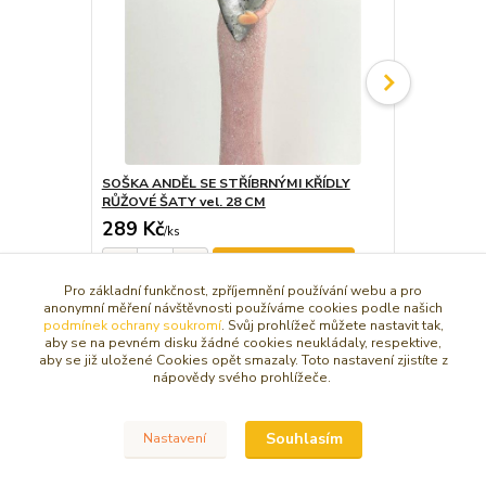
SOŠKA ANDĚL SE STŘÍBRNÝMI KŘÍDLY
ANDĚL STŘÍ
RŮŽOVÉ ŠATY vel. 28 CM
SOŠKA 18 
289 Kč
179 Kč
/
ks
/
ks
Dát do košíčku
Pro základní funkčnost, zpříjemnění používání webu a pro
anonymní měření návštěvnosti používáme cookies podle našich
podmínek ochrany soukromí
. Svůj prohlížeč můžete nastavit tak,
aby se na pevném disku žádné cookies neukládaly, respektive,
aby se již uložené Cookies opět smazaly. Toto nastavení zjistíte z
nápovědy svého prohlížeče.
Zboží zařazeno v kategoriích
SOŠKY, RELIÉFY ANDĚL
Souhlasím
Nastavení
Větší anděl 15 -30 cm