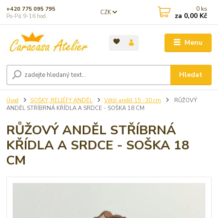
0
ks
+420 775 095 795
CZK
za
0,00 Kč
Po-Pá 9-16 hod.
Menu
Hledat
Úvod
SOŠKY, RELIÉFY ANDĚL
Větší anděl 15 -30 cm
RŮŽOVÝ
ANDĚL STŘÍBRNÁ KŘÍDLA A SRDCE - SOŠKA 18 CM
RŮŽOVÝ ANDĚL STŘÍBRNÁ
KŘÍDLA A SRDCE - SOŠKA 18
CM