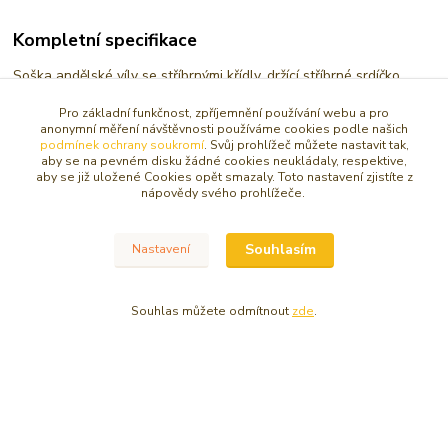
Kompletní specifikace
Soška andělské víly se stříbrnými křídly, držící stříbrné srdíčko,
barva šatů bílá - lehce třpytivá
Pro základní funkčnost, zpříjemnění používání webu a pro
anonymní měření návštěvnosti používáme cookies podle našich
podmínek ochrany soukromí
. Svůj prohlížeč můžete nastavit tak,
aby se na pevném disku žádné cookies neukládaly, respektive,
Velikost 18 cm, materiál polystone, dekorováno
aby se již uložené Cookies opět smazaly. Toto nastavení zjistíte z
nápovědy svého prohlížeče.
Zboží zařazeno v kategoriích
Souhlasím
Nastavení
SOŠKY, RELIÉFY ANDĚL
Větší anděl 15 -30 cm
Souhlas můžete odmítnout
zde
.
© Copyright 2016 - 2026 Caracasa Atelier. Všechna práva vyhrazena.
Vytvořeno na
Eshop-rychle.cz