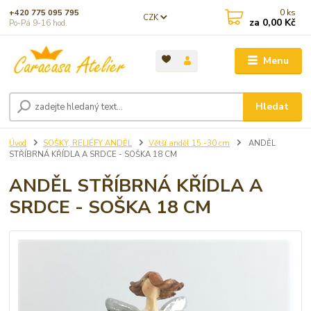
0
ks
+420 775 095 795
CZK
za
0,00 Kč
Po-Pá 9-16 hod.
Menu
Hledat
Úvod
SOŠKY, RELIÉFY ANDĚL
Větší anděl 15 -30 cm
ANDĚL
STŘÍBRNÁ KŘÍDLA A SRDCE - SOŠKA 18 CM
ANDĚL STŘÍBRNÁ KŘÍDLA A
SRDCE - SOŠKA 18 CM