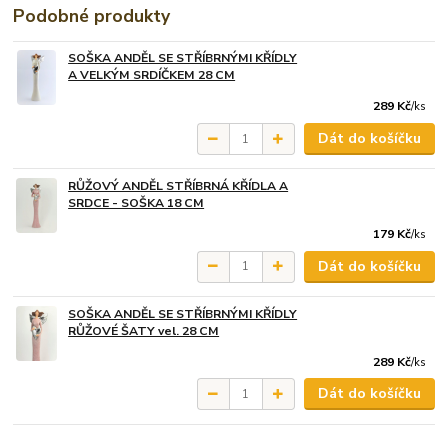
Podobné produkty
SOŠKA ANDĚL SE STŘÍBRNÝMI KŘÍDLY
A VELKÝM SRDÍČKEM 28 CM
289 Kč
/
ks
Dát do košíčku
RŮŽOVÝ ANDĚL STŘÍBRNÁ KŘÍDLA A
SRDCE - SOŠKA 18 CM
179 Kč
/
ks
Dát do košíčku
SOŠKA ANDĚL SE STŘÍBRNÝMI KŘÍDLY
RŮŽOVÉ ŠATY vel. 28 CM
289 Kč
/
ks
Dát do košíčku