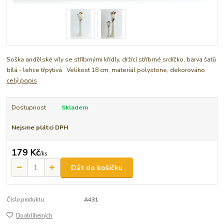
Soška andělské víly se stříbrnými křídly, držící stříbrné srdíčko, barva šatů
bílá - lehce třpytivá Velikost 18 cm, materiál polystone, dekorováno
celý popis
Dostupnost
Skladem
Nejsme plátci DPH
179 Kč
/
ks
Dát do košíčku
Číslo produktu:
A431
Do oblíbených