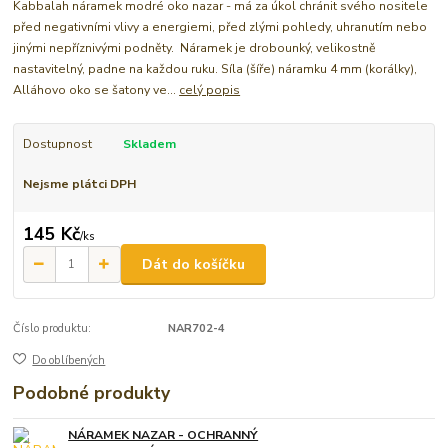
Kabbalah náramek modré oko nazar - má za úkol chránit svého nositele
před negativními vlivy a energiemi, před zlými pohledy, uhranutím nebo
jinými nepříznivými podněty. Náramek je drobounký, velikostně
nastavitelný, padne na každou ruku. Síla (šíře) náramku 4 mm (korálky),
Alláhovo oko se šatony ve...
celý popis
Dostupnost
Skladem
Nejsme plátci DPH
145 Kč
/
ks
Dát do košíčku
Číslo produktu:
NAR702-4
Do oblíbených
Podobné produkty
NÁRAMEK NAZAR - OCHRANNÝ