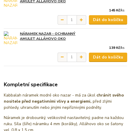
AMULET ALLÁHOVO OKO
145 Kč
/
ks
Dát do košíčku
NÁRAMEK NAZAR - OCHRANNÝ
AMULET ALLÁHOVO OKO
139 Kč
/
ks
Dát do košíčku
Kompletní specifikace
Kabbalah náramek modré oko nazar - má za úkol
chránit svého
nositele před negativními vlivy a energiemi,
před zlými
pohledy, uhranutím nebo jinými nepříznivými podněty.
Náramek je drobounký, velikostně nastavitelný, padne na každou
ruku. Síla (šíře) náramku 4 mm (korálky), Alláhovo oko se šatony
vel. 0,8 x 1,5 cm