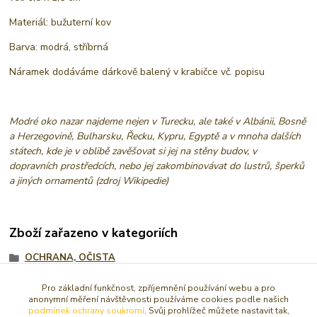
Materiál: bužuterní kov
Barva: modrá, stříbrná
Náramek dodáváme dárkově balený v krabičce vč. popisu
Modré oko nazar najdeme nejen v Turecku, ale také v Albánii, Bosně
a Herzegovině, Bulharsku, Řecku, Kypru, Egyptě a v mnoha dalších
státech, kde je v oblibě zavěšovat si jej na stěny budov, v
dopravních prostředcích, nebo jej zakombinovávat do lustrů, šperků
a jiných ornamentů (zdroj Wikipedie)
Zboží zařazeno v kategoriích
OCHRANA, OČISTA
NÁRAMKY
Pro základní funkčnost, zpříjemnění používání webu a pro
anonymní měření návštěvnosti používáme cookies podle našich
AMULETY, TALISMANY
podmínek ochrany soukromí
. Svůj prohlížeč můžete nastavit tak,