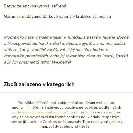
Barva: zeleno-tyrkysová, stříbrná
Náramek dodáváme dárkově balený v krabičce vč. popisu
Modré oko nazar najdeme nejen v Turecku, ale také v Albánii, Bosně
a Herzegovině, Bulharsku, Řecku, Kypru, Egyptě a v mnoha dalších
státech, kde je v oblibě zavěšovat si jej na stěny budov, v
dopravních prostředcích, nebo jej zakombinovávat do lustrů, šperků
a jiných ornamentů (zdroj Wikipedie)
Zboží zařazeno v kategoriích
OCHRANA, OČISTA
Pro základní funkčnost, zpříjemnění používání webu a pro
NÁRAMKY
anonymní měření návštěvnosti používáme cookies podle našich
podmínek ochrany soukromí
. Svůj prohlížeč můžete nastavit tak,
AMULETY, TALISMANY
aby se na pevném disku žádné cookies neukládaly, respektive,
aby se již uložené Cookies opět smazaly. Toto nastavení zjistíte z
Šperky a ozdoby
nápovědy svého prohlížeče.
Náramky podle BARVY