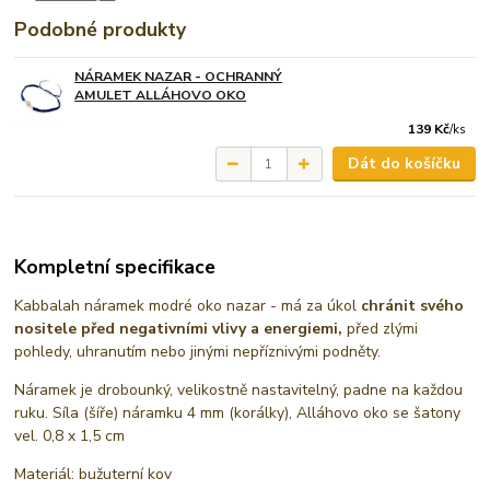
Podobné produkty
NÁRAMEK NAZAR - OCHRANNÝ
AMULET ALLÁHOVO OKO
139 Kč
/
ks
Dát do košíčku
Kompletní specifikace
Kabbalah náramek modré oko nazar - má za úkol
chránit svého
nositele před negativními vlivy a energiemi,
před zlými
pohledy, uhranutím nebo jinými nepříznivými podněty.
Náramek je drobounký, velikostně nastavitelný, padne na každou
ruku. Síla (šíře) náramku 4 mm (korálky), Alláhovo oko se šatony
vel. 0,8 x 1,5 cm
Materiál: bužuterní kov