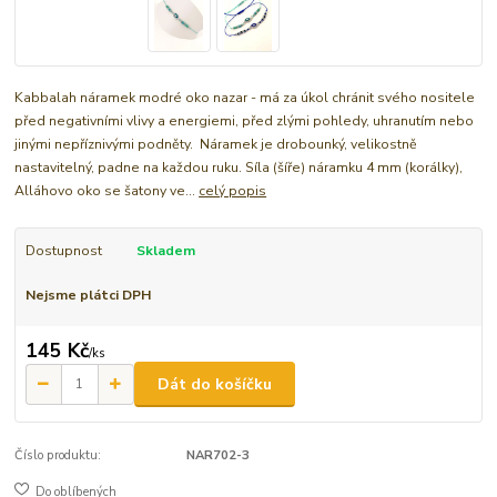
Kabbalah náramek modré oko nazar - má za úkol chránit svého nositele
před negativními vlivy a energiemi, před zlými pohledy, uhranutím nebo
jinými nepříznivými podněty. Náramek je drobounký, velikostně
nastavitelný, padne na každou ruku. Síla (šíře) náramku 4 mm (korálky),
Alláhovo oko se šatony ve...
celý popis
Dostupnost
Skladem
Nejsme plátci DPH
145 Kč
/
ks
Dát do košíčku
Číslo produktu:
NAR702-3
Do oblíbených