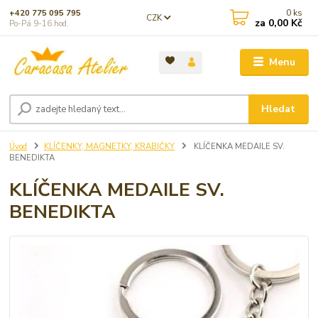
0
ks
+420 775 095 795
CZK
za
0,00 Kč
Po-Pá 9-16 hod.
Menu
Hledat
Úvod
KLÍČENKY, MAGNETKY, KRABIČKY
KLÍČENKA MEDAILE SV.
BENEDIKTA
KLÍČENKA MEDAILE SV.
BENEDIKTA