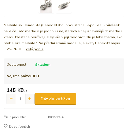
Medaile sv. Benedikta (Benedikt XVI) oboustraná (vypouklá) - přívěsek
na klíče Tato medaile je jednou z nejstarších a nejuznávanějších medailí,
kterou křesťané používají. Díky víře v její moc proti zlu je také známá jako
"ďábelská medaile". Na přední straně medaile je svatý Benedikt nápis
EIVS-IN-OB...
celý popis
Dostupnost
Skladem
Nejsme plátci DPH
145 Kč
/
ks
Dát do košíčku
Číslo produktu:
PK1513-4
Do oblíbených