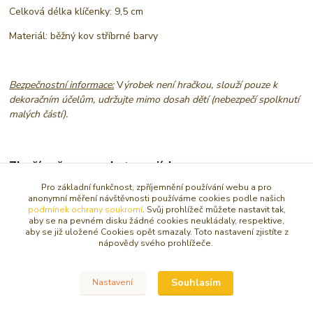
Celková délka klíčenky: 9,5 cm
Materiál: běžný kov stříbrné barvy
Bezpečnostní informace:
V
ýrobek není hračkou, slouží pouze k
dekoračním účelům, udržujte mimo dosah dětí (nebezpečí spolknutí
malých částí).
Zboží zařazeno v kategoriích
Pro základní funkčnost, zpříjemnění používání webu a pro
OCHRANA, OČISTA
anonymní měření návštěvnosti používáme cookies podle našich
podmínek ochrany soukromí
. Svůj prohlížeč můžete nastavit tak,
AMULETY, TALISMANY
aby se na pevném disku žádné cookies neukládaly, respektive,
aby se již uložené Cookies opět smazaly. Toto nastavení zjistíte z
KLÍČENKY, MAGNETKY, KRABIČKY
nápovědy svého prohlížeče.
KLÍČENKY, ZRCÁTKA, MAGNETY
Andělé, patroni a svatí
Souhlasím
Nastavení
Ochranné amulety