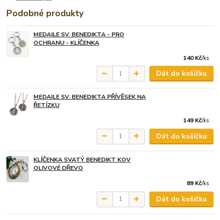
Podobné produkty
MEDAILE SV. BENEDIKTA - PRO
OCHRANU - KLÍČENKA
140 Kč
/
ks
Dát do košíčku
MEDAILE SV. BENEDIKTA PŘÍVĚSEK NA
ŘETÍZKU
149 Kč
/
ks
Dát do košíčku
KLÍČENKA SVATÝ BENEDIKT KOV
OLIVOVÉ DŘEVO
89 Kč
/
ks
Dát do košíčku