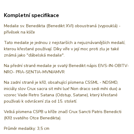
Kompletní specifikace
Medaile sv. Benedikta (Benedikt XVI) oboustraná (vypouklá) -
přívěsek na klíče
Tato medaile je jednou z nejstarších a nejuznávanějších medailí,
kterou křesťané používají. Díky víře v její moc proti zlu je také
známá jako "ďábelská medaile".
Na přední straně medaile je svatý Benedikt nápis EIVS-IN-OBITV-
NRO- PRA-SENTIA-MVNIAMVR
Na zadní straně je kříž, obsahující písmena CSSML - NDSMD,
iniciály slov Crux sacra sit mihi lux! Non draco sedi mihi dux) a
vzorec Vade Retro Satana (Odstup, Satane), který křesťané
používali k odvrácení zla od 15. století.
Velká písmena CSPB u kříže značí Crux Sancti Patris Benedicti
(Kříž svatého Otce Benedikta).
Průměr medailky: 3,5 cm