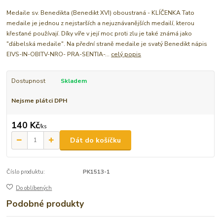
Medaile sv. Benedikta (Benedikt XVI) oboustraná - KLÍČENKA Tato
medaile je jednou z nejstarších a nejuznávanějších medailí, kterou
křesťané používají. Díky víře v její moc proti zlu je také známá jako
"ďábelská medaile". Na přední straně medaile je svatý Benedikt nápis
EIVS-IN-OBITV-NRO- PRA-SENTIA-...
celý popis
Dostupnost
Skladem
Nejsme plátci DPH
140 Kč
/
ks
Dát do košíčku
Číslo produktu:
PK1513-1
Do oblíbených
Podobné produkty