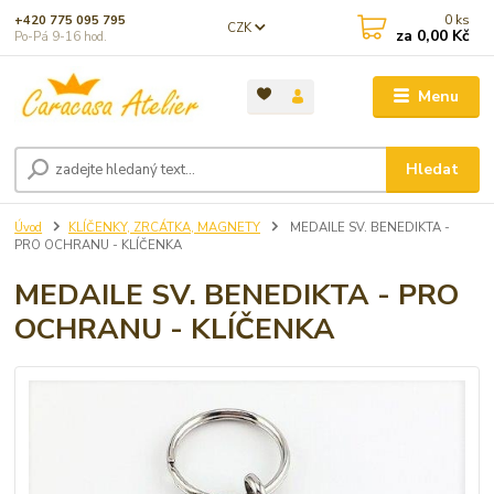
0
ks
+420 775 095 795
CZK
za
0,00 Kč
Po-Pá 9-16 hod.
Menu
Hledat
Úvod
KLÍČENKY, ZRCÁTKA, MAGNETY
MEDAILE SV. BENEDIKTA -
PRO OCHRANU - KLÍČENKA
MEDAILE SV. BENEDIKTA - PRO
OCHRANU - KLÍČENKA