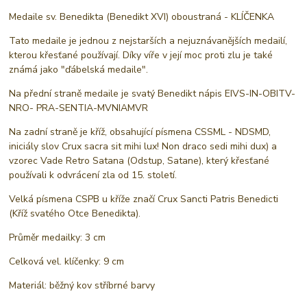
Medaile sv. Benedikta (Benedikt XVI) oboustraná - KLÍČENKA
Tato medaile je jednou z nejstarších a nejuznávanějších medailí,
kterou křesťané používají. Díky víře v její moc proti zlu je také
známá jako "ďábelská medaile".
Na přední straně medaile je svatý Benedikt nápis EIVS-IN-OBITV-
NRO- PRA-SENTIA-MVNIAMVR
Na zadní straně je kříž, obsahující písmena CSSML - NDSMD,
iniciály slov Crux sacra sit mihi lux! Non draco sedi mihi dux) a
vzorec Vade Retro Satana (Odstup, Satane), který křesťané
používali k odvrácení zla od 15. století.
Velká písmena CSPB u kříže značí Crux Sancti Patris Benedicti
(Kříž svatého Otce Benedikta).
Průměr medailky: 3 cm
Celková vel. klíčenky: 9 cm
Materiál: běžný kov stříbrné barvy