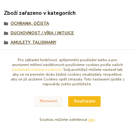
Zboží zařazeno v kategoriích
OCHRANA, OČISTA
DUCHOVNOST / VÍRA / INTUICE
AMULETY, TALISMANY
KLÍČENKY, MAGNETKY, KRABIČKY
Pro základní funkčnost, zpříjemnění používání webu a pro
KLÍČENKY, ZRCÁTKA, MAGNETY
anonymní měření návštěvnosti používáme cookies podle našich
podmínek ochrany soukromí
. Svůj prohlížeč můžete nastavit tak,
Svícny, drahé kameny a jiné
aby se na pevném disku žádné cookies neukládaly, respektive,
aby se již uložené Cookies opět smazaly. Toto nastavení zjistíte z
Svícny, drahé kameny a jiné
nápovědy svého prohlížeče.
Ochranné amulety
Souhlasím
Nastavení
Souhlas můžete odmítnout
zde
.
© Copyright 2016 - 2026 Caracasa Atelier. Všechna práva vyhrazena.
Vytvořeno na
Eshop-rychle.cz