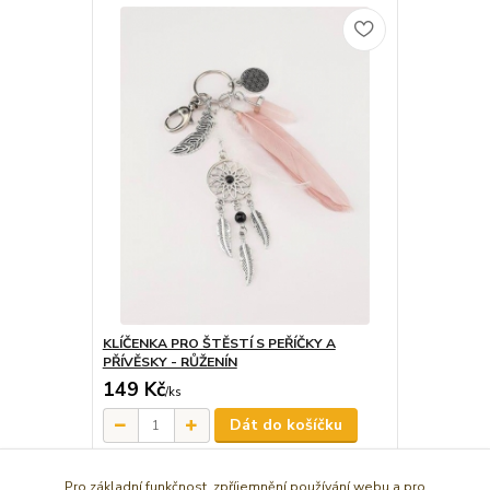
KLÍČENKA PRO ŠTĚSTÍ S PEŘÍČKY A
PŘÍVĚSKY - RŮŽENÍN
149 Kč
/
ks
Dát do košíčku
Pro základní funkčnost, zpříjemnění používání webu a pro