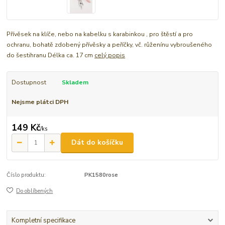
Přívěsek na klíče, nebo na kabelku s karabinkou , pro štěstí a pro
ochranu, bohatě zdobený přívěsky a peříčky, vč. růženínu vybroušeného
do šestihranu Délka ca. 17 cm
celý popis
Dostupnost
Skladem
Nejsme plátci DPH
149 Kč
/
ks
Dát do košíčku
Číslo produktu:
PK1580rose
Do oblíbených
Kompletní specifikace