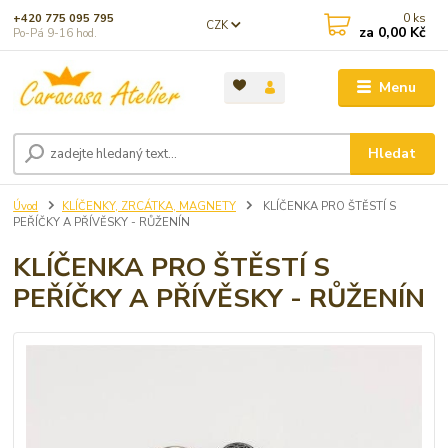
0
ks
+420 775 095 795
CZK
za
0,00 Kč
Po-Pá 9-16 hod.
Menu
Hledat
Úvod
KLÍČENKY, ZRCÁTKA, MAGNETY
KLÍČENKA PRO ŠTĚSTÍ S
PEŘÍČKY A PŘÍVĚSKY - RŮŽENÍN
KLÍČENKA PRO ŠTĚSTÍ S
PEŘÍČKY A PŘÍVĚSKY - RŮŽENÍN