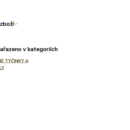
zboží
zařazeno v kategoriích
É TYČINKY A
LY