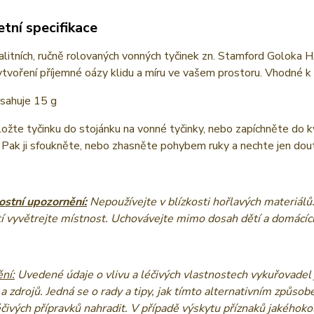
tní specifikace
alitních, ručně rolovaných vonných tyčinek zn. Stamford Goloka 
ytvoření příjemné oázy klidu a míru ve vašem prostoru. Vhodné k
bsahuje 15 g
ožte tyčinku do stojánku na vonné tyčinky, nebo zapíchněte do kvě
 Pak ji sfoukněte, nebo zhasněte pohybem ruky a nechte jen dou
stní upozornění:
Nepoužívejte v blízkosti hořlavých materiálů
í vyvětrejte místnost. Uchovávejte mimo dosah dětí a domácích
ní:
Uvedené údaje o vlivu a léčivých vlastnostech vykuřovadel 
 a zdrojů. Jedná se o rady a tipy, jak tímto alternativním způsob
éčivých přípravků nahradit. V případě výskytu příznaků jakéhok