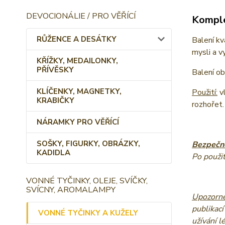
DEVOCIONÁLIE / PRO VĚŘÍCÍ
Komple
RŮŽENCE A DESÁTKY
Balení kv
mysli a v
KŘÍŽKY, MEDAILONKY,
PŘÍVĚSKY
Balení o
KLÍČENKY, MAGNETKY,
Použití:
vl
KRABIČKY
rozhořet.
NÁRAMKY PRO VĚŘÍCÍ
SOŠKY, FIGURKY, OBRÁZKY,
Bezpečno
KADIDLA
Po použit
VONNÉ TYČINKY, OLEJE, SVÍČKY,
SVÍCNY, AROMALAMPY
Upozorně
publikací
VONNÉ TYČINKY A KUŽELY
užívání l