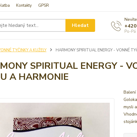
latba
Kontakty
GPSR
Nevíte
Hledat
+420
Po-Pá 
VONNÉ TYČINKY A KUŽELY
HARMONY SPIRITUAL ENERGY - VONNÉ TYČ
MONY SPIRITUAL ENERGY - V
DU A HARMONIE
Balení
Goloka
mysli 
Vhodné
stoján