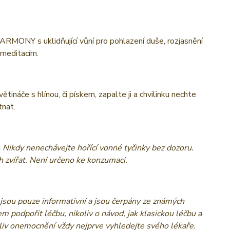
HARMONY s uklidňující vůní pro pohlazení duše, rozjasnění
 meditacím.
tináče s hlínou, či pískem, zapalte ji a chvilinku nechte
tnat.
. Nikdy nenechávejte hořící vonné tyčinky bez dozoru.
 zvířat. Není určeno ke konzumaci.
jsou pouze informativní a jsou čerpány ze známých
em podpořit léčbu, nikoliv o návod, jak klasickou léčbu a
oliv onemocnění vždy nejprve vyhledejte svého lékaře.