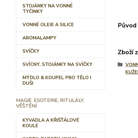
STOJÁNKY NA VONNÉ
TYČINKY
Původ 
VONNÉ OLEJE A SILICE
AROMALAMPY
SVÍČKY
Zboží 
SVÍCNY, STOJÁNKY NA SVÍČKY
VONN
KUŽE
MÝDLO & KOUPEL PRO TĚLO I
DUŠI
MAGIE, ESOTERIE, RITULÁLY,
VĚŠTĚNÍ
KYVADLA A KŘIŠŤÁLOVÉ
KOULE