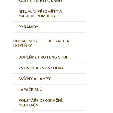
KARTY, TAROTY, KNIHY
RITUÁLNÍ PŘEDMĚTY A
MAGICKÉ POMŮCKY
PYRAMIDY
DOMÁCNOST - DEKORACE A
DOPLŇKY
DOPLŇKY PRO FENG SHUI
ZVONKY A ZVONKOHRY
SVÍCNY A LAMPY
LAPAČE SNŮ
POLŠTÁŘE DEKORAČNÍ,
MEDITAČNÍ