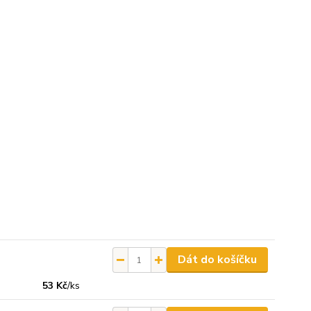
Dát do košíčku
53 Kč
/
ks