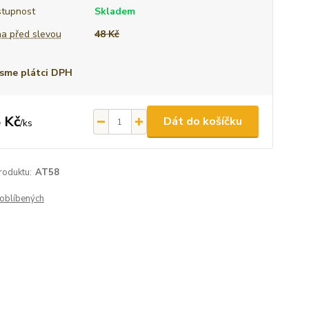
tupnost
Skladem
a před slevou
48 Kč
sme plátci DPH
 Kč
Dát do košíčku
/
ks
roduktu:
AT58
oblíbených