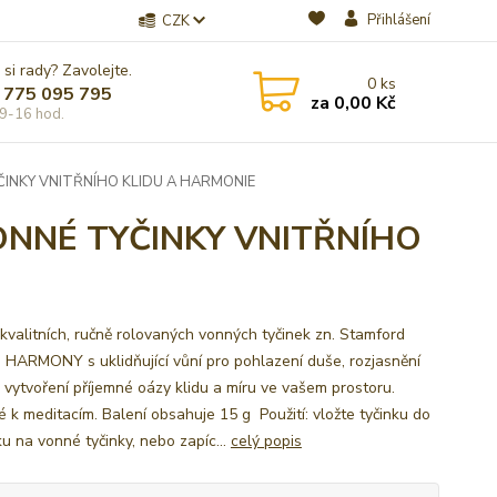
Přihlášení
CZK
 si rady? Zavolejte.
0
ks
 775 095 795
za
0,00 Kč
9-16 hod.
INKY VNITŘNÍHO KLIDU A HARMONIE
ONNÉ TYČINKY VNITŘNÍHO
 kvalitních, ručně rolovaných vonných tyčinek zn. Stamford
 HARMONY s uklidňující vůní pro pohlazení duše, rozjasnění
a vytvoření příjemné oázy klidu a míru ve vašem prostoru.
 k meditacím. Balení obsahuje 15 g Použití: vložte tyčinku do
ku na vonné tyčinky, nebo zapíc...
celý popis