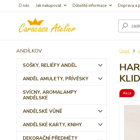
O nás
Jak nakupovat
Důležité informace
Doprava a p
ANDÍLKOV
Úvod
HAR
SOŠKY, RELIÉFY ANDĚL
KLI
ANDĚL AMULETY, PŘÍVĚSKY
SVÍCNY, AROMALAMPY
Akce
ANDĚLSKÉ
ANDĚLSKÉ VŮNĚ
ANDĚLSKÉ KARTY, KNIHY
DEKORAČNÍ PŘEDMĚTY