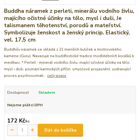
Buddha náramek z perleti, minerálu vodního živlu,
majícího očistné účinky na tělo, mysl i duši, Je
talismanem těhotenství, porodů a mateřství.
Symbolizuje ženskost a ženský princip. Elastický,
vel. 17,5 cm
Buddhův náramek se skládá z 21 menších kuliček a mistrovského
kamene (Guru). Navazuje na buddhistické tradice modlitebních korálků k
meditaci. * Perleť - minerál vodního živlu, mající očistné účinky na tělo,
mysl i duši, poznání karmických příčin, smyslové projasnění, uzdravující
proces psychosomati...
celý popis
Dostupnost
Skladem
Nejsme plátci DPH
172 Kč
/
ks
Dát do košíčku