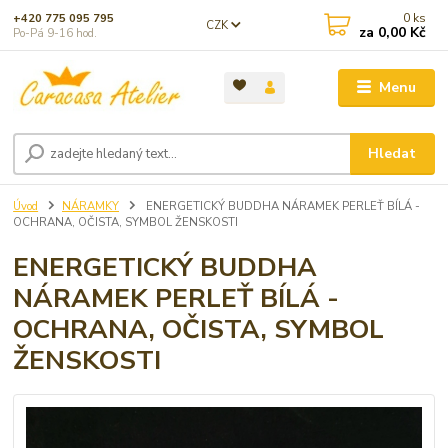
0
ks
+420 775 095 795
CZK
za
0,00 Kč
Po-Pá 9-16 hod.
Menu
Hledat
Úvod
NÁRAMKY
ENERGETICKÝ BUDDHA NÁRAMEK PERLEŤ BÍLÁ -
OCHRANA, OČISTA, SYMBOL ŽENSKOSTI
ENERGETICKÝ BUDDHA
NÁRAMEK PERLEŤ BÍLÁ -
OCHRANA, OČISTA, SYMBOL
ŽENSKOSTI