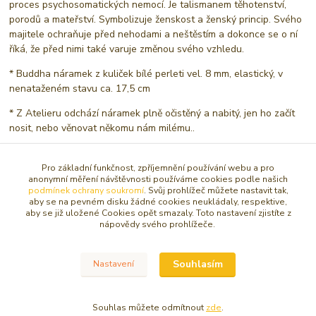
proces psychosomatických nemocí. Je talismanem těhotenství,
porodů a mateřství. Symbolizuje ženskost a ženský princip. Svého
majitele ochraňuje před nehodami a neštěstím a dokonce se o ní
říká, že před nimi také varuje změnou svého vzhledu.
* Buddha náramek z kuliček bílé perleti vel. 8 mm, elastický, v
nenataženém stavu ca. 17,5 cm
* Z Atelieru odchází náramek plně očistěný a nabitý, jen ho začít
nosit, nebo věnovat někomu nám milému..
Pro základní funkčnost, zpříjemnění používání webu a pro
Zboží zařazeno v kategoriích
anonymní měření návštěvnosti používáme cookies podle našich
podmínek ochrany soukromí
. Svůj prohlížeč můžete nastavit tak,
aby se na pevném disku žádné cookies neukládaly, respektive,
NÁRAMKY
aby se již uložené Cookies opět smazaly. Toto nastavení zjistíte z
nápovědy svého prohlížeče.
Buddha a Mala náramky
Souhlasím
Nastavení
© Copyright 2016 - 2026 Caracasa Atelier. Všechna práva vyhrazena.
Souhlas můžete odmítnout
zde
.