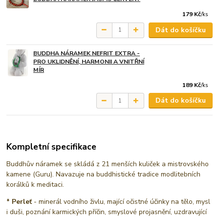
179 Kč
/
ks
Dát do košíčku
BUDDHA NÁRAMEK NEFRIT EXTRA -
PRO UKLIDNĚNÍ, HARMONII A VNITŘNÍ
MÍR
189 Kč
/
ks
Dát do košíčku
Kompletní specifikace
Buddhův náramek se skládá z 21 menších kuliček a mistrovského
kamene (Guru). Navazuje na buddhistické tradice modlitebních
korálků k meditaci.
* Perleť
- minerál vodního živlu, mající očistné účinky na tělo, mysl
i duši, poznání karmických příčin, smyslové projasnění, uzdravující