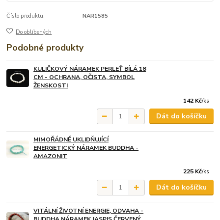
Číslo produktu:
NAR1585
Do oblíbených
Podobné produkty
KULIČKOVÝ NÁRAMEK PERLEŤ BÍLÁ 18
CM - OCHRANA, OČISTA, SYMBOL
ŽENSKOSTI
142 Kč
/
ks
Dát do košíčku
MIMOŘÁDNĚ UKLIDŇUJÍCÍ
ENERGETICKÝ NÁRAMEK BUDDHA -
AMAZONIT
225 Kč
/
ks
Dát do košíčku
VITÁLNÍ ŽIVOTNÍ ENERGIE, ODVAHA -
BUDDHA NÁRAMEK JASPIS ČERVENÝ