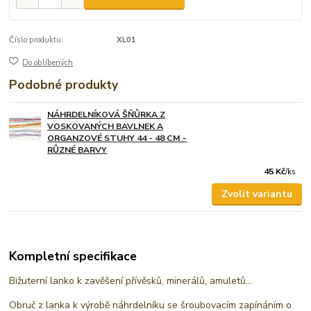
Číslo produktu:
XL01
Do oblíbených
Podobné produkty
NÁHRDELNÍKOVÁ ŠŇŮRKA Z
VOSKOVANÝCH BAVLNEK A
ORGANZOVÉ STUHY 44 - 48 CM -
RŮZNÉ BARVY
45 Kč
/
ks
Zvolit variantu
Kompletní specifikace
Bižuterní lanko k zavěšení přívěsků, minerálů, amuletů...
Obruč z lanka k výrobě náhrdelníku se šroubovacím zapínáním o