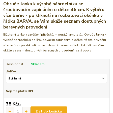
Obruč z lanka k výrobě náhrdelníku se
šroubovacím zapínáním o délce 46 cm. K výběru
více barev - po kliknutí na rozbalovací okénko v
řádku BARVA, se Vám ukáže seznam dostupných
barevných provedení
Bižuterní lanko k zavěšení přívěsků, minerálů, amuletů... Obruč z lanka k
výrobě náhrdelníku se šroubovacím zapínáním o délce 46 cm. K výběru
více barev - po kliknutí na rozbalovací okénko v řádku BARVA, se Vám
ukáže seznam dostupných barevných provedení..
celý popis
Dostupnost
Skladem
BARVA
Nejsme plátci DPH
38 Kč
/
ks
Dát do košíčku