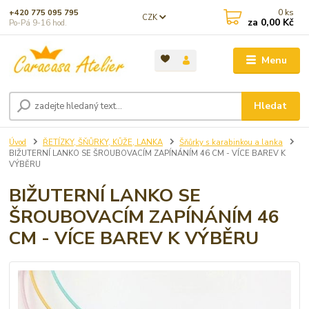
0
ks
+420 775 095 795
CZK
za
0,00 Kč
Po-Pá 9-16 hod.
Menu
Hledat
Úvod
ŘETÍZKY, ŠŇŮRKY, KŮŽE, LANKA
Šňůrky s karabinkou a lanka
BIŽUTERNÍ LANKO SE ŠROUBOVACÍM ZAPÍNÁNÍM 46 CM - VÍCE BAREV K
VÝBĚRU
BIŽUTERNÍ LANKO SE
ŠROUBOVACÍM ZAPÍNÁNÍM 46
CM - VÍCE BAREV K VÝBĚRU