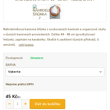
Náhrdelníková barevná šňůrka z voskovaných bavlnek a organzové stuhy
v různých barevných provedeních. Délka 44 - 48 cm (prodlužovací
řetízek), zapínání na karabinku. Skvělé k zavěšení různých přívěsků, či
amuletů.
celý popis
Dostupnost
Skladem
BARVA
Nejsme plátci DPH
45 Kč
/
ks
Dát do košíčku