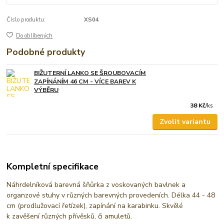
Číslo produktu:
XS04
Do oblíbených
Podobné produkty
BIŽUTERNÍ LANKO SE ŠROUBOVACÍM
ZAPÍNÁNÍM 46 CM - VÍCE BAREV K
VÝBĚRU
38 Kč
/
ks
Zvolit variantu
Kompletní specifikace
Náhrdelníková barevná šňůrka z voskovaných bavlnek a
organzové stuhy v různých barevných provedeních. Délka 44 - 48
cm (prodlužovací řetízek), zapínání na karabinku. Skvělé
k zavěšení různých přívěsků, či amuletů.