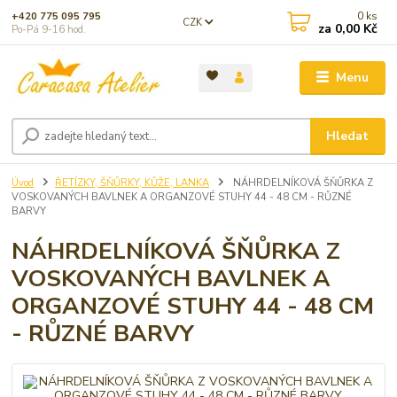
0
ks
+420 775 095 795
CZK
za
0,00 Kč
Po-Pá 9-16 hod.
Menu
Hledat
Úvod
ŘETÍZKY, ŠŇŮRKY, KŮŽE, LANKA
NÁHRDELNÍKOVÁ ŠŇŮRKA Z
VOSKOVANÝCH BAVLNEK A ORGANZOVÉ STUHY 44 - 48 CM - RŮZNÉ
BARVY
NÁHRDELNÍKOVÁ ŠŇŮRKA Z
VOSKOVANÝCH BAVLNEK A
ORGANZOVÉ STUHY 44 - 48 CM
- RŮZNÉ BARVY