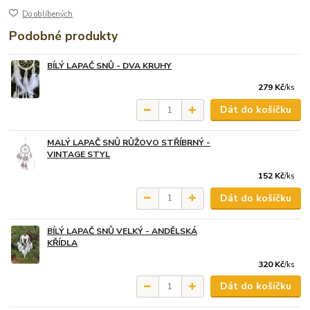
Do oblíbených
Podobné produkty
BÍLÝ LAPAČ SNŮ - DVA KRUHY
279 Kč
/
ks
Dát do košíčku
MALÝ LAPAČ SNŮ RŮŽOVO STŘÍBRNÝ -
VINTAGE STYL
152 Kč
/
ks
Dát do košíčku
BÍLÝ LAPAČ SNŮ VELKÝ - ANDĚLSKÁ
KŘÍDLA
320 Kč
/
ks
Dát do košíčku