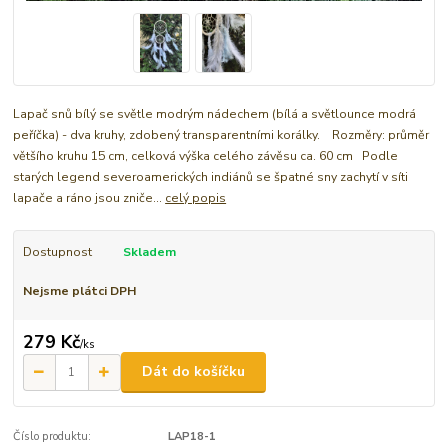
Lapač snů bílý se světle modrým nádechem (bílá a světlounce modrá
peříčka) - dva kruhy, zdobený transparentními korálky. Rozměry: průměr
většího kruhu 15 cm, celková výška celého závěsu ca. 60 cm Podle
starých legend severoamerických indiánů se špatné sny zachytí v síti
lapače a ráno jsou zniče...
celý popis
Dostupnost
Skladem
Nejsme plátci DPH
279 Kč
/
ks
Dát do košíčku
Číslo produktu:
LAP18-1