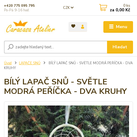
0
ks
+420 775 095 795
CZK
za
0,00 Kč
Po-Pá 9-16 hod.
Menu
Hledat
Úvod
LAPAČE SNŮ
BÍLÝ LAPAČ SNŮ - SVĚTLE MODRÁ PEŘÍČKA - DVA
KRUHY
BÍLÝ LAPAČ SNŮ - SVĚTLE
MODRÁ PEŘÍČKA - DVA KRUHY