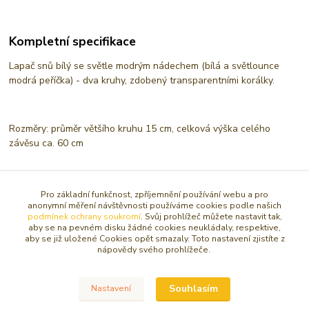
Kompletní specifikace
Lapač snů bílý se světle modrým nádechem (bílá a světlounce
modrá peříčka) - dva kruhy, zdobený transparentními korálky.
Rozměry: průměr většího kruhu 15 cm, celková výška celého
závěsu ca. 60 cm
Podle starých legend severoamerických indiánů se špatné sny
Pro základní funkčnost, zpříjemnění používání webu a pro
zachytí v síti lapače a ráno jsou zničeny denním světlem, právě
anonymní měření návštěvnosti používáme cookies podle našich
podmínek ochrany soukromí
. Svůj prohlížeč můžete nastavit tak,
proto by měl být lapač snů umístěn volně v prostoru, nejlépe
aby se na pevném disku žádné cookies neukládaly, respektive,
někde nad snícím – spícím a mělo by na něj alespoň jednou za den
aby se již uložené Cookies opět smazaly. Toto nastavení zjistíte z
zasvítit sluníčko.
nápovědy svého prohlížeče.
Souhlasím
Nastavení
Zboží zařazeno v kategoriích