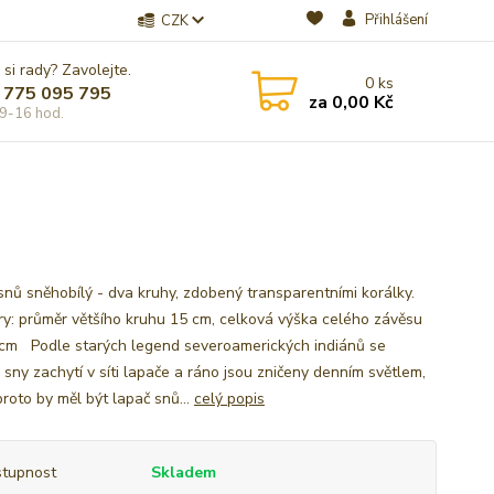
Přihlášení
CZK
 si rady? Zavolejte.
0
ks
 775 095 795
za
0,00 Kč
9-16 hod.
snů sněhobílý - dva kruhy, zdobený transparentními korálky.
y: průměr většího kruhu 15 cm, celková výška celého závěsu
 cm Podle starých legend severoamerických indiánů se
 sny zachytí v síti lapače a ráno jsou zničeny denním světlem,
roto by měl být lapač snů...
celý popis
tupnost
Skladem