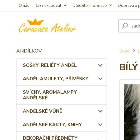
O nás
Jak nakupovat
Důležité informace
Doprava a p
ANDÍLKOV
Úvod
BÍL
SOŠKY, RELIÉFY ANDĚL
ANDĚL AMULETY, PŘÍVĚSKY
SVÍCNY, AROMALAMPY
ANDĚLSKÉ
ANDĚLSKÉ VŮNĚ
ANDĚLSKÉ KARTY, KNIHY
DEKORAČNÍ PŘEDMĚTY