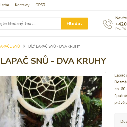
latba
Kontakty
GPSR
Nevíte
Hledat
+420
Po-Pá 
LAPAČE SNŮ
BÍLÝ LAPAČ SNŮ - DVA KRUHY
Ý LAPAČ SNŮ - DVA KRUHY
Lapač 
Rozměr
ca. 60
špatné
právě p
Dos