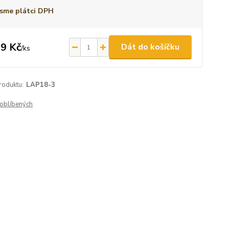
sme plátci DPH
9 Kč
Dát do košíčku
/
ks
roduktu:
LAP18-3
oblíbených