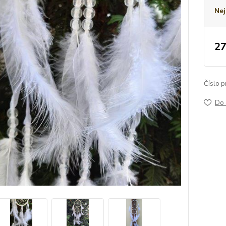
Nej
27
Číslo p
Do 