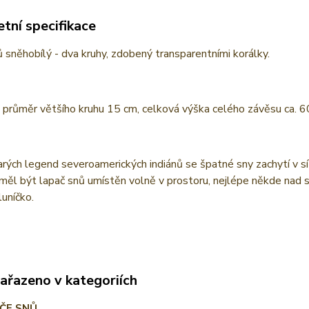
tní specifikace
 sněhobílý - dva kruhy, zdobený transparentními korálky.
 průměr většího kruhu 15 cm, celková výška celého závěsu ca. 
rých legend severoamerických indiánů se špatné sny zachytí v sí
měl být lapač snů umístěn volně v prostoru, nejlépe někde nad s
luníčko.
zařazeno v kategoriích
ČE SNŮ