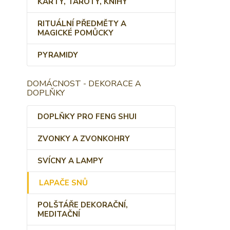
KARTY, TAROTY, KNIHY
RITUÁLNÍ PŘEDMĚTY A
MAGICKÉ POMŮCKY
PYRAMIDY
DOMÁCNOST - DEKORACE A
DOPLŇKY
DOPLŇKY PRO FENG SHUI
ZVONKY A ZVONKOHRY
SVÍCNY A LAMPY
LAPAČE SNŮ
POLŠTÁŘE DEKORAČNÍ,
MEDITAČNÍ