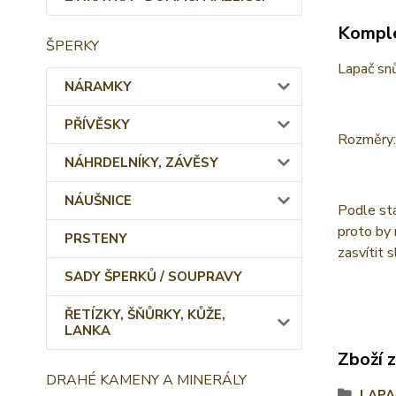
Komple
ŠPERKY
Lapač snů
NÁRAMKY
PŘÍVĚSKY
Rozměry:
NÁHRDELNÍKY, ZÁVĚSY
NÁUŠNICE
Podle sta
proto by 
PRSTENY
zasvítit s
SADY ŠPERKŮ / SOUPRAVY
ŘETÍZKY, ŠŇŮRKY, KŮŽE,
LANKA
Zboží 
DRAHÉ KAMENY A MINERÁLY
LAPA