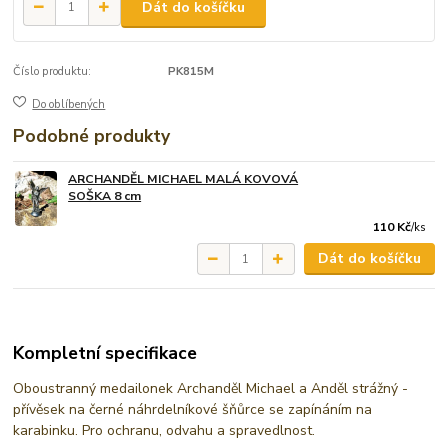
Dát do košíčku
Číslo produktu:
PK815M
Do oblíbených
Podobné produkty
ARCHANDĚL MICHAEL MALÁ KOVOVÁ
SOŠKA 8 cm
110 Kč
/
ks
Dát do košíčku
Kompletní specifikace
Oboustranný medailonek Archanděl Michael a Anděl strážný -
přívěsek na černé náhrdelníkové šňůrce se zapínáním na
karabinku. Pro ochranu, odvahu a spravedlnost.