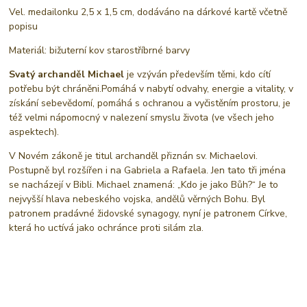
Vel. medailonku 2,5 x 1,5 cm, dodáváno na dárkové kartě včetně
popisu
Materiál: bižuterní kov starostříbrné barvy
Svatý archanděl Michael
je vzýván především těmi, kdo cítí
potřebu být chráněni.Pomáhá v nabytí odvahy, energie a vitality, v
získání sebevědomí, pomáhá s ochranou a vyčistěním prostoru, je
též velmi nápomocný v nalezení smyslu života (ve všech jeho
aspektech).
V Novém zákoně je titul archanděl přiznán sv. Michaelovi.
Postupně byl rozšířen i na Gabriela a Rafaela. Jen tato tři jména
se nacházejí v Bibli. Michael znamená: „Kdo je jako Bůh?“ Je to
nejvyšší hlava nebeského vojska, andělů věrných Bohu. Byl
patronem pradávné židovské synagogy, nyní je patronem Církve,
která ho uctívá jako ochránce proti silám zla.