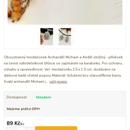
Oboustranný medailonek Archanděl Michael a Anděl strážný - přívěsek
na černé náhrdelníkové šňůrce se zapínáním na karabinku. Pro ochranu,
odvahu a spravedlnost. Vel. medailonku 2,5 x 1,5 cm, dodáváno na
dárkové kartě včetně popisu Materiál: bižuterní kov starostříbrné barvy
Svatý archanděl Michael j...
celý popis
Dostupnost
Skladem
Nejsme plátci DPH
89 Kč
/
ks