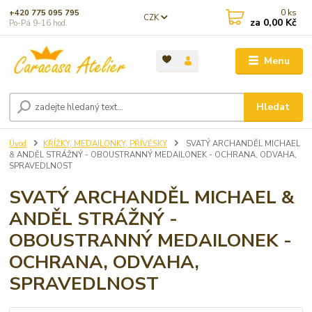
0
ks
+420 775 095 795
CZK
za
0,00 Kč
Po-Pá 9-16 hod.
Menu
Hledat
Úvod
KŘÍŽKY, MEDAILONKY, PŘÍVĚSKY
SVATÝ ARCHANDĚL MICHAEL
& ANDĚL STRÁŽNÝ - OBOUSTRANNÝ MEDAILONEK - OCHRANA, ODVAHA,
SPRAVEDLNOST
SVATÝ ARCHANDĚL MICHAEL &
ANDĚL STRÁŽNÝ -
OBOUSTRANNÝ MEDAILONEK -
OCHRANA, ODVAHA,
SPRAVEDLNOST