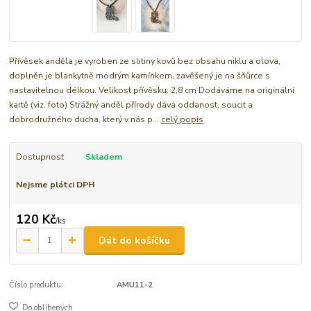
Přívěsek anděla je vyroben ze slitiny kovů bez obsahu niklu a olova,
doplněn je blankytně modrým kamínkem, zavěšený je na šňůrce s
nastavitelnou délkou. Velikost přívěsku: 2,8 cm Dodáváme na originální
kartě (viz. foto) Strážný anděl přírody dává oddanost, soucit a
dobrodružného ducha, který v nás p...
celý popis
Dostupnost
Skladem
Nejsme plátci DPH
120 Kč
/
ks
Dát do košíčku
Číslo produktu:
AMU11-2
Do oblíbených