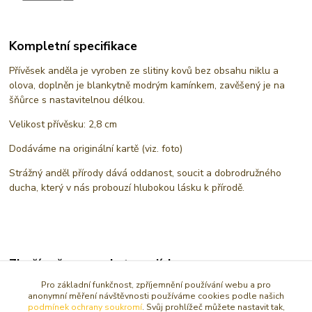
Kompletní specifikace
Přívěsek anděla je vyroben ze slitiny kovů bez obsahu niklu a
olova, doplněn je blankytně modrým kamínkem, zavěšený je na
šňůrce s nastavitelnou délkou.
Velikost přívěsku: 2,8 cm
Dodáváme na originální kartě (viz. foto)
Strážný anděl přírody dává oddanost, soucit a dobrodružného
ducha, který v nás probouzí hlubokou lásku k přírodě.
Zboží zařazeno v kategoriích
Pro základní funkčnost, zpříjemnění používání webu a pro
ANDĚL AMULETY, PŘÍVĚSKY
anonymní měření návštěvnosti používáme cookies podle našich
podmínek ochrany soukromí
. Svůj prohlížeč můžete nastavit tak,
PŘÍVĚSKY