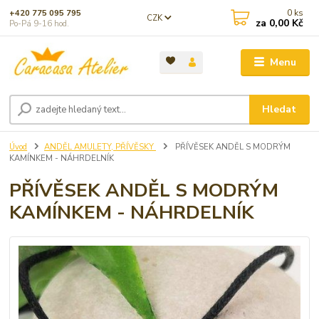
0
ks
+420 775 095 795
CZK
za
0,00 Kč
Po-Pá 9-16 hod.
Menu
Hledat
Úvod
ANDĚL AMULETY, PŘÍVĚSKY
PŘÍVĚSEK ANDĚL S MODRÝM
KAMÍNKEM - NÁHRDELNÍK
PŘÍVĚSEK ANDĚL S MODRÝM
KAMÍNKEM - NÁHRDELNÍK