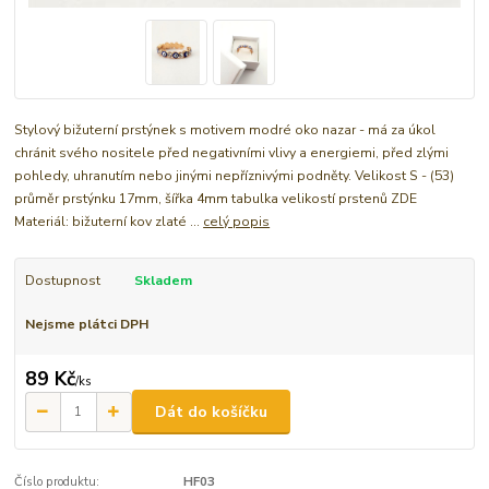
Stylový bižuterní prstýnek s motivem modré oko nazar - má za úkol
chránit svého nositele před negativními vlivy a energiemi, před zlými
pohledy, uhranutím nebo jinými nepříznivými podněty. Velikost S - (53)
průměr prstýnku 17mm, šířka 4mm tabulka velikostí prstenů ZDE
Materiál: bižuterní kov zlaté ...
celý popis
Dostupnost
Skladem
Nejsme plátci DPH
89 Kč
/
ks
Dát do košíčku
Číslo produktu:
HF03