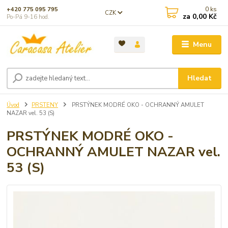
0
ks
+420 775 095 795
CZK
za
0,00 Kč
Po-Pá 9-16 hod.
Menu
Hledat
Úvod
PRSTENY
PRSTÝNEK MODRÉ OKO - OCHRANNÝ AMULET
NAZAR vel. 53 (S)
PRSTÝNEK MODRÉ OKO -
OCHRANNÝ AMULET NAZAR vel.
53 (S)