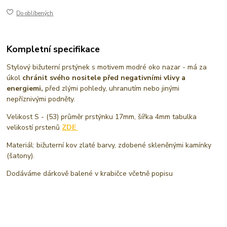
Do oblíbených
Kompletní specifikace
Stylový bižuterní prstýnek s motivem modré oko nazar - má za
úkol
chránit svého nositele před negativními vlivy a
energiemi,
před zlými pohledy, uhranutím nebo jinými
nepříznivými podněty.
Velikost S - (53) průměr prstýnku 17mm, šířka 4mm tabulka
velikostí prstenů
ZDE
Materiál: bižuterní kov zlaté barvy, zdobené skleněnými kamínky
(šatony).
Dodáváme dárkově balené v krabičce včetně popisu