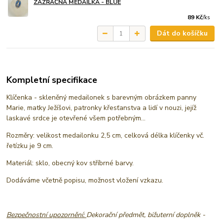
ZÁZRAČNÁ MEDAILKA - BLUE
89 Kč
/
ks
Dát do košíčku
Kompletní specifikace
Klíčenka - skleněný medailonek s barevným obrázkem panny
Marie, matky Ježíšovi, patronky křesťanstva a lidí v nouzi, jejíž
laskavé srdce je otevřené všem potřebným...
Rozměry: velikost medailonku 2,5 cm, celková délka klíčenky vč.
řetízku je 9 cm.
Materiál: sklo, obecný kov stříbrné barvy.
Dodáváme včetně popisu, možnost vložení vzkazu.
Bezpečnostní upozornění:
Dekorační předmět, bižuterní doplněk -