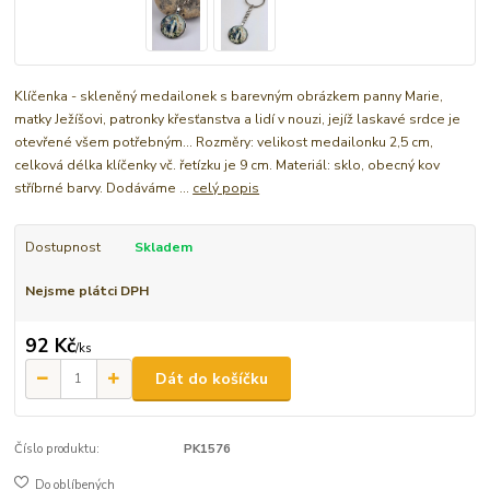
Klíčenka - skleněný medailonek s barevným obrázkem panny Marie,
matky Ježíšovi, patronky křesťanstva a lidí v nouzi, jejíž laskavé srdce je
otevřené všem potřebným... Rozměry: velikost medailonku 2,5 cm,
celková délka klíčenky vč. řetízku je 9 cm. Materiál: sklo, obecný kov
stříbrné barvy. Dodáváme ...
celý popis
Dostupnost
Skladem
Nejsme plátci DPH
92 Kč
/
ks
Dát do košíčku
Číslo produktu:
PK1576
Do oblíbených