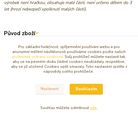
výrobek není hračkou, obsahuje malé části, není určeno dětem do 3
let (hrozí nebezpečí spolknutí malých částí).
Původ zboží
Zboží zařazeno v kategoriích
Pro základní funkčnost, zpříjemnění používání webu a pro
anonymní měření návštěvnosti používáme cookies podle našich
podmínek ochrany soukromí
. Svůj prohlížeč můžete nastavit tak,
DUCHOVNOST / VÍRA / INTUICE
aby se na pevném disku žádné cookies neukládaly, respektive,
aby se již uložené Cookies opět smazaly. Toto nastavení zjistíte z
AMULETY, TALISMANY
nápovědy svého prohlížeče.
KLÍČENKY, MAGNETKY, KRABIČKY
KLÍČENKY, ZRCÁTKA, MAGNETY
Souhlasím
Nastavení
Andělé, patroni a svatí
Souhlas můžete odmítnout
zde
.
© Copyright 2016 - 2026 Caracasa Atelier. Všechna práva vyhrazena.
Vytvořeno na
Eshop-rychle.cz