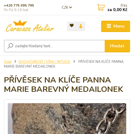
0
ks
+420 775 095 795
CZK
za
0,00 Kč
Po-Pá 9-16 hod.
Menu
Hledat
Úvod
DUCHOVNOST / VÍRA / INTUICE
PŘÍVĚSEK NA KLÍČE PANNA
MARIE BAREVNÝ MEDAILONEK
PŘÍVĚSEK NA KLÍČE PANNA
MARIE BAREVNÝ MEDAILONEK