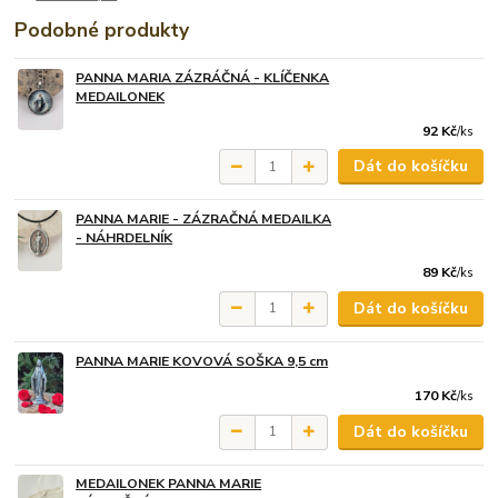
Podobné produkty
PANNA MARIA ZÁZRÁČNÁ - KLÍČENKA
MEDAILONEK
92 Kč
/
ks
Dát do košíčku
PANNA MARIE - ZÁZRAČNÁ MEDAILKA
- NÁHRDELNÍK
89 Kč
/
ks
Dát do košíčku
PANNA MARIE KOVOVÁ SOŠKA 9,5 cm
170 Kč
/
ks
Dát do košíčku
MEDAILONEK PANNA MARIE