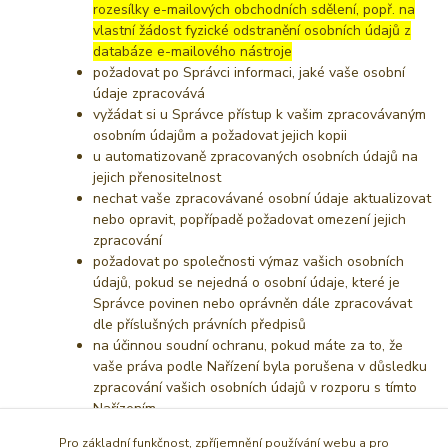
rozesílky e-mailových obchodních sdělení, popř. na
vlastní žádost fyzické odstranění osobních údajů z
databáze e-mailového nástroje
požadovat po Správci informaci, jaké vaše osobní
údaje zpracovává
vyžádat si u Správce přístup k vašim zpracovávaným
osobním údajům a požadovat jejich kopii
u automatizovaně zpracovaných osobních údajů na
jejich přenositelnost
nechat vaše zpracovávané osobní údaje aktualizovat
nebo opravit, popřípadě požadovat omezení jejich
zpracování
požadovat po společnosti výmaz vašich osobních
údajů, pokud se nejedná o osobní údaje, které je
Správce povinen nebo oprávněn dále zpracovávat
dle příslušných právních předpisů
na účinnou soudní ochranu, pokud máte za to, že
vaše práva podle Nařízení byla porušena v důsledku
zpracování vašich osobních údajů v rozporu s tímto
Nařízením
v případě pochybností o dodržování povinností
Pro základní funkčnost, zpříjemnění používání webu a pro