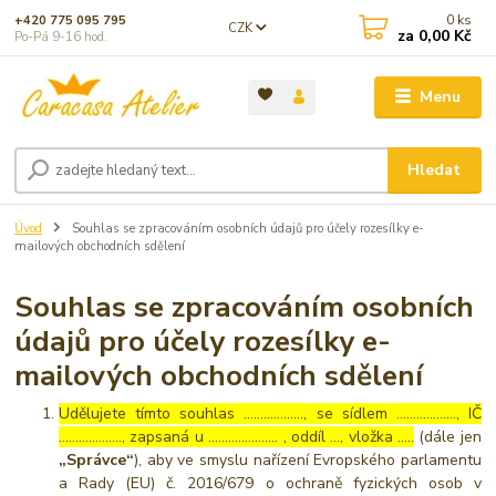
0
ks
+420 775 095 795
CZK
za
0,00 Kč
Po-Pá 9-16 hod.
Menu
Hledat
Úvod
Souhlas se zpracováním osobních údajů pro účely rozesílky e-
mailových obchodních sdělení
Souhlas se zpracováním osobních
údajů pro účely rozesílky e-
mailových obchodních sdělení
Udělujete tímto souhlas ……………..., se sídlem ………………, IČ
………………., zapsaná u ………………… , oddíl …, vložka …..
(dále jen
„Správce“
), aby ve smyslu nařízení Evropského parlamentu
a Rady (EU) č. 2016/679 o ochraně fyzických osob v