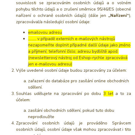
souvislosti se zpracováním osobních údajů a o volném
pohybu těchto údajů a o zrušení směrnice 95/46/ES (obecné
nařízení o ochraně osobních údajů) (dále jen
„Nařízení“
),
zpracovával/a následující osobní údaje:
emailovou adresu
……… v případě externích e-mailových nástrojů
nezapomeňte doplnit případné další údaje jako jméno
a příjmení; telefonní číslo; adresu bydliště apod.
(newsletterový nástroj od Eshop-rychle zpracovává
jen e-mailovou adresu)
Výše uvedené osobní údaje budou zpracovány za účelem:
zařazení do databáze pro zasílání online obchodních
sdělení.
Souhlas udělujete na zpracování po dobu
3 let
a to za
účelem:
zasílání obchodních sdělení, pokud tuto dobu
neprodloužíte
Zpracování osobních údajů je prováděno Správcem
osobních údajů, osobní údaje však mohou zpracovávat i tito