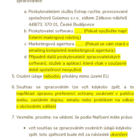
zpracovatelé:
Poskytovatelem služby Eshop-rychle, provozované
společností Golemos s.r.o., sídlem Zátkovo nábřeží
448/73, 370 01, České Budějovice
Poskytovatel softwaru
……… (Pokud využíváte např.
Externí mailingový nástroj.)
Marketingová agentura
……… (Pokud se vám stará o
emailing kompletně marketingová agentura.)
Případně další poskytovatelé zpracovatelských
softwarů, služeb a aplikací, které však v současné
době společnost nevyužívá.
Osobní údaje
nebudou
předány mimo území EU.
Souhlas se zpracováním lze vzít kdykoliv zpět, a to
například úpravou preferencí ochrany soukromí v patičce
webu, zasláním dopisu, emailu nebo proklikem na odkaz
v obchodním sdělení
.
Vezměte, prosíme, na vědomí, že podle Nařízení máte právo:
vzít souhlas se zpracováním osobních údajů kdykoliv
zpět, toto zpětvzetí bude mít za následek
ukončení