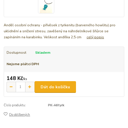
Anděl osobní ochrany - přívěsek z tyrkenitu (barveného howlitu) pro
uklidnění a snížení stresu, zavěšený na náhrdelníkové šňůrce se
zapínáním na karabinku. Velikost andílka 2,5 cm
celý popis
Dostupnost
Skladem
Nejsme plátci DPH
148 Kč
/
ks
Dát do košíčku
Číslo produktu:
PK-A6tyrk
Do oblíbených