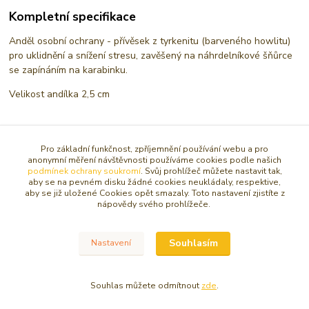
Kompletní specifikace
Anděl osobní ochrany - přívěsek z tyrkenitu (barveného howlitu)
pro uklidnění a snížení stresu, zavěšený na náhrdelníkové šňůrce
se zapínáním na karabinku.
Velikost andílka 2,5 cm
Pro základní funkčnost, zpříjemnění používání webu a pro
anonymní měření návštěvnosti používáme cookies podle našich
podmínek ochrany soukromí
. Svůj prohlížeč můžete nastavit tak,
aby se na pevném disku žádné cookies neukládaly, respektive,
Zboží zařazeno v kategoriích
aby se již uložené Cookies opět smazaly. Toto nastavení zjistíte z
nápovědy svého prohlížeče.
ANDĚL AMULETY, PŘÍVĚSKY
PŘÍVĚSKY
Souhlasím
Nastavení
Přívěsky s anděly a archanděly
Souhlas můžete odmítnout
zde
.