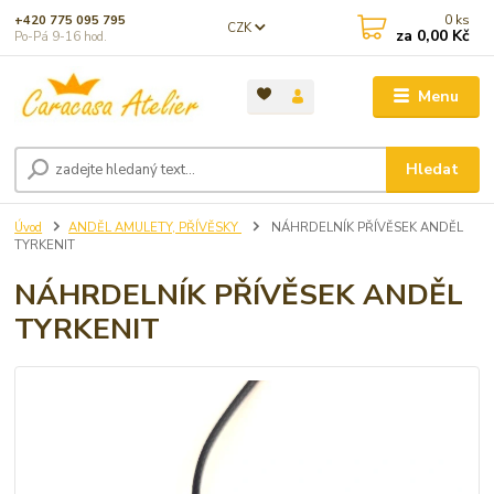
0
ks
+420 775 095 795
CZK
za
0,00 Kč
Po-Pá 9-16 hod.
Menu
Hledat
Úvod
ANDĚL AMULETY, PŘÍVĚSKY
NÁHRDELNÍK PŘÍVĚSEK ANDĚL
TYRKENIT
NÁHRDELNÍK PŘÍVĚSEK ANDĚL
TYRKENIT