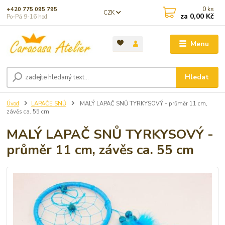
0
ks
+420 775 095 795
CZK
za
0,00 Kč
Po-Pá 9-16 hod.
Menu
Hledat
Úvod
LAPAČE SNŮ
MALÝ LAPAČ SNŮ TYRKYSOVÝ - průměr 11 cm,
závěs ca. 55 cm
MALÝ LAPAČ SNŮ TYRKYSOVÝ -
průměr 11 cm, závěs ca. 55 cm