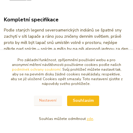
Kompletní specifikace
Podle starých legend severoamerických indiánů se špatné sny
zachytí v síti lapače a ráno jsou zničeny denním světlem, právě
proto by měl být lapač snů umístěn volně v prostoru, nejlépe
někde nad snícím – spícím a mělo by na něj alespoň jednou za den
zasvítit sluníčko.
Pro základní funkčnost, zpříjemnění používání webu a pro
anonymní měření návštěvnosti používáme cookies podle našich
Lapač snů v sytě tyrkysové barvě
podmínek ochrany soukromí
. Svůj prohlížeč můžete nastavit tak,
aby se na pevném disku žádné cookies neukládaly, respektive,
Rozměry: Průměr 11 cm, celková výška celého závěsu ca. 55 cm
aby se již uložené Cookies opět smazaly. Toto nastavení zjistíte z
nápovědy svého prohlížeče.
Zboží zařazeno v kategoriích
Souhlasím
Nastavení
LAPAČE SNŮ
Souhlas můžete odmítnout
zde
.