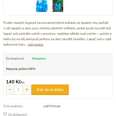
Podle starých legend severoamerických indiánů se špatné sny zachytí
v síti lapače a ráno jsou zničeny denním světlem, právě proto by měl být
lapač snů umístěn volně v prostoru, nejlépe někde nad snícím – spícím a
mělo by na něj alespoň jednou za den zasvítit sluníčko. Lapač snů v sytě
tyrkysové barv...
celý popis
Dostupnost
Skladem
Nejsme plátci DPH
140 Kč
/
ks
Dát do košíčku
Číslo produktu:
LAP575tyrk
Do oblíbených