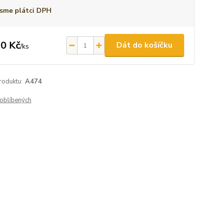
sme plátci DPH
0 Kč
Dát do košíčku
/
ks
roduktu:
A474
oblíbených