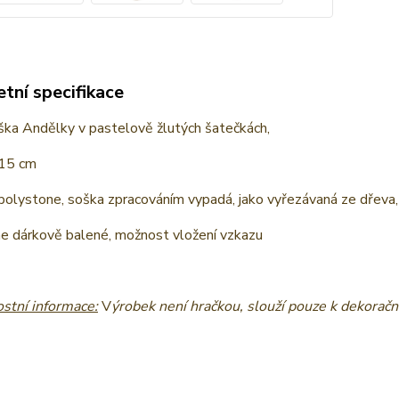
tní specifikace
ška Andělky v pastelově žlutých šatečkách,
 15 cm
polystone, soška zpracováním vypadá, jako vyřezávaná ze dřeva
 dárkově balené, možnost vložení vzkazu
stní informace:
V
ýrobek není hračkou, slouží pouze k dekorač