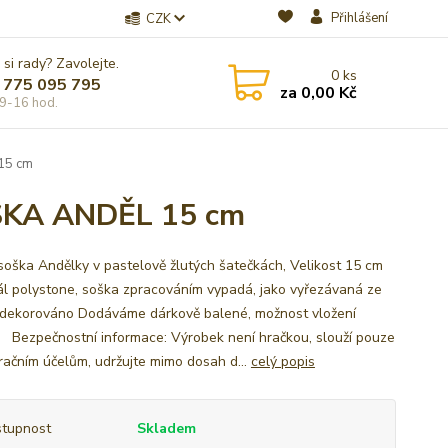
Přihlášení
CZK
 si rady? Zavolejte.
0
ks
 775 095 795
za
0,00 Kč
9-16 hod.
15 cm
KA ANDĚL 15 cm
soška Andělky v pastelově žlutých šatečkách, Velikost 15 cm
ál polystone, soška zpracováním vypadá, jako vyřezávaná ze
 dekorováno Dodáváme dárkově balené, možnost vložení
 Bezpečnostní informace: Výrobek není hračkou, slouží pouze
račním účelům, udržujte mimo dosah d...
celý popis
tupnost
Skladem