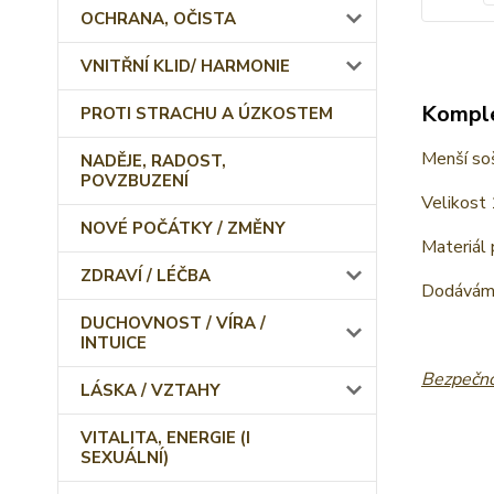
OCHRANA, OČISTA
VNITŘNÍ KLID/ HARMONIE
Komple
PROTI STRACHU A ÚZKOSTEM
Menší so
NADĚJE, RADOST,
POVZBUZENÍ
Velikost
NOVÉ POČÁTKY / ZMĚNY
Materiál 
ZDRAVÍ / LÉČBA
Dodáváme
DUCHOVNOST / VÍRA /
INTUICE
Bezpečno
LÁSKA / VZTAHY
VITALITA, ENERGIE (I
SEXUÁLNÍ)