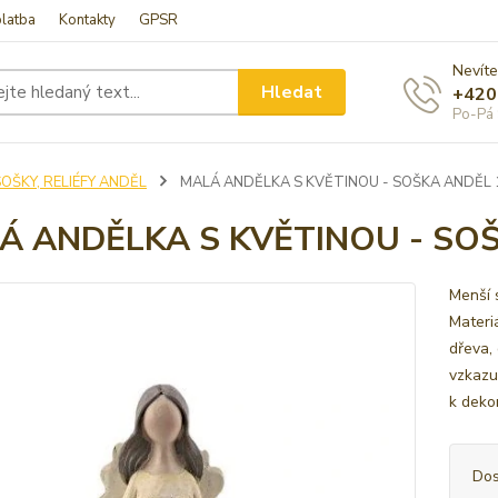
latba
Kontakty
GPSR
Nevíte
Hledat
+420
Po-Pá 
OŠKY, RELIÉFY ANDĚL
MALÁ ANDĚLKA S KVĚTINOU - SOŠKA ANDĚL 
Á ANDĚLKA S KVĚTINOU - SOŠ
Menší 
Materi
dřeva,
vzkazu
k deko
Dos