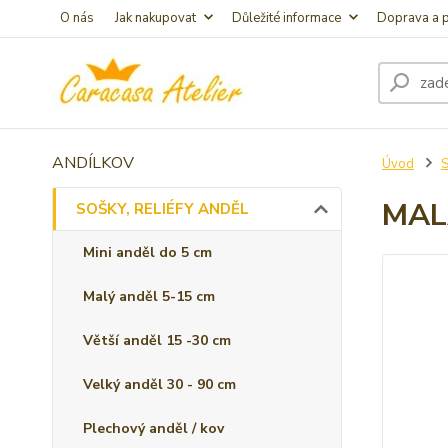
O nás
Jak nakupovat
Důležité informace
Doprava a p
ANDÍLKOV
Úvod
S
MAL
SOŠKY, RELIÉFY ANDĚL
Mini anděl do 5 cm
Malý anděl 5-15 cm
Větší anděl 15 -30 cm
Velký anděl 30 - 90 cm
Plechový anděl / kov