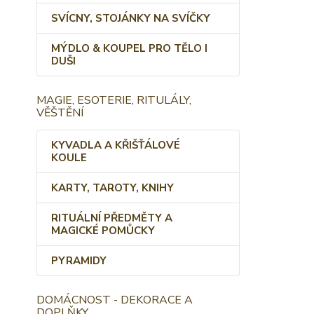
SVÍCNY, STOJÁNKY NA SVÍČKY
MÝDLO & KOUPEL PRO TĚLO I
DUŠI
MAGIE, ESOTERIE, RITULÁLY,
VĚŠTĚNÍ
KYVADLA A KŘIŠŤÁLOVÉ
KOULE
KARTY, TAROTY, KNIHY
RITUÁLNÍ PŘEDMĚTY A
MAGICKÉ POMŮCKY
PYRAMIDY
DOMÁCNOST - DEKORACE A
DOPLŇKY