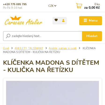
0
ks
+420 775 095 795
CZK
za
0,00 Kč
Po-Pá 9-16 hod.
Menu
Hledat
Úvod
AMULETY, TALISMANY
Andělé, patroni a svatí
KLÍČENKA
MADONA S DÍTĚTEM - KULIČKA NA ŘETÍZKU
KLÍČENKA MADONA S DÍTĚTEM
- KULIČKA NA ŘETÍZKU