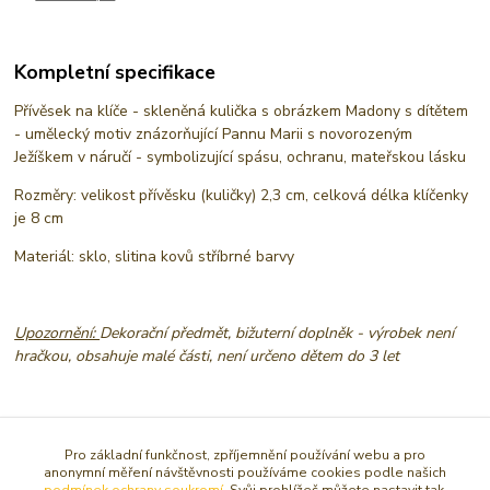
Kompletní specifikace
Přívěsek na klíče - skleněná kulička s obrázkem Madony s dítětem
- umělecký motiv znázorňující Pannu Marii s novorozeným
Ježíškem v náručí - symbolizující spásu, ochranu, mateřskou lásku
Rozměry: velikost přívěsku (kuličky) 2,3 cm, celková délka klíčenky
je 8 cm
Materiál: sklo, slitina kovů stříbrné barvy
Upozornění:
Dekorační předmět, bižuterní doplněk - výrobek není
hračkou, obsahuje malé části, není určeno dětem do 3 let
Původ zboží
Pro základní funkčnost, zpříjemnění používání webu a pro
anonymní měření návštěvnosti používáme cookies podle našich