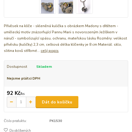
Přívěsek na klíče - skleněná kulička s obrázkem Madony s dítětem -
umělecký motiv znázorňující Pannu Marii s novorozeným Ježíškem v
náručí - symbolizující spásu, ochranu, mateřskou lásku Rozměry: velikost
přívěsku (kuličky) 2,3 cm, celková délka klíčenky je 8 cm Materiál: sklo,
slitina kovů stříbrné...
celý popis
Dostupnost
Skladem
Nejsme plátci DPH
92 Kč
/
ks
Dát do košíčku
Číslo produktu:
PK1530
Do oblíbených