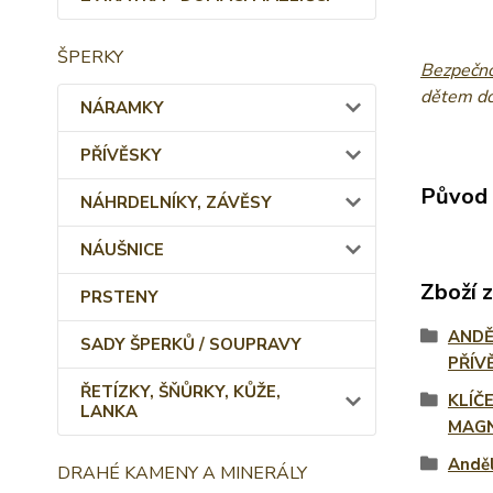
ŠPERKY
Bezpečno
dětem do 
NÁRAMKY
PŘÍVĚSKY
Původ 
NÁHRDELNÍKY, ZÁVĚSY
NÁUŠNICE
Zboží 
PRSTENY
ANDĚ
SADY ŠPERKŮ / SOUPRAVY
PŘÍV
ŘETÍZKY, ŠŇŮRKY, KŮŽE,
KLÍČ
LANKA
MAG
Anděl
DRAHÉ KAMENY A MINERÁLY