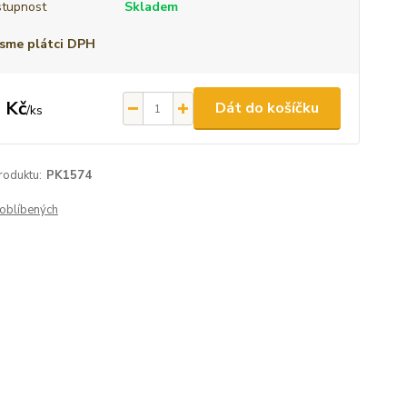
tupnost
Skladem
sme plátci DPH
 Kč
Dát do košíčku
/
ks
roduktu:
PK1574
oblíbených