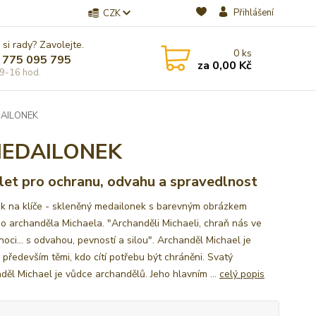
Přihlášení
CZK
 si rady? Zavolejte.
0
ks
 775 095 795
za
0,00 Kč
9-16 hod.
AILONEK
MEDAILONEK
et pro ochranu, odvahu a spravedlnost
ek na klíče - skleněný medailonek s barevným obrázkem
o archanděla Michaela. "Archanděli Michaeli, chraň nás ve
 noci… s odvahou, pevností a silou". Archanděl Michael je
 především těmi, kdo cítí potřebu být chráněni. Svatý
děl Michael je vůdce archandělů. Jeho hlavním ...
celý popis