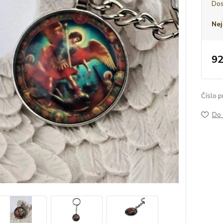
Dos
Nej
92
Číslo p
Do 