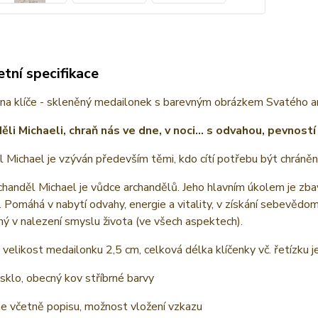
tní specifikace
 na klíče - skleněný medailonek s barevným obrázkem Svatého a
ěli Michaeli, chraň nás ve dne, v noci… s odvahou, pevností 
 Michael je vzýván především těmi, kdo cítí potřebu být chráněni
handěl Michael je vůdce archandělů. Jeho hlavním úkolem je zbav
 Pomáhá v nabytí odvahy, energie a vitality, v získání sebevědomí
 v nalezení smyslu života (ve všech aspektech).
velikost medailonku 2,5 cm, celková délka klíčenky vč. řetízku j
 sklo, obecný kov stříbrné barvy
 včetně popisu, možnost vložení vzkazu