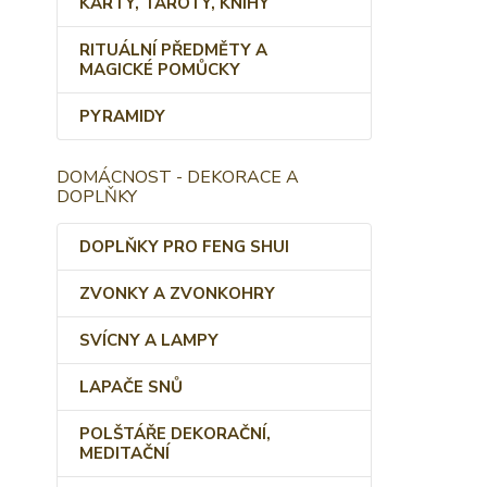
KARTY, TAROTY, KNIHY
RITUÁLNÍ PŘEDMĚTY A
MAGICKÉ POMŮCKY
PYRAMIDY
DOMÁCNOST - DEKORACE A
DOPLŇKY
DOPLŇKY PRO FENG SHUI
ZVONKY A ZVONKOHRY
SVÍCNY A LAMPY
LAPAČE SNŮ
POLŠTÁŘE DEKORAČNÍ,
MEDITAČNÍ