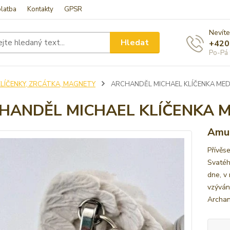
latba
Kontakty
GPSR
Nevíte
Hledat
+420
Po-Pá 
KLÍČENKY, ZRCÁTKA, MAGNETY
ARCHANDĚL MICHAEL KLÍČENKA MED
HANDĚL MICHAEL KLÍČENKA 
Amul
Přívěs
Svatéh
dne, v
vzýván
Archan