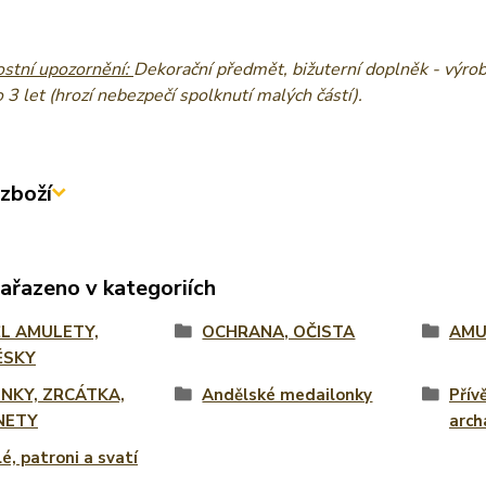
stní upozornění:
Dekorační předmět, bižuterní doplněk - výrob
3 let (hrozí nebezpečí spolknutí malých částí).
zboží
zařazeno v kategoriích
L AMULETY,
OCHRANA, OČISTA
AMU
ĚSKY
ENKY, ZRCÁTKA,
Andělské medailonky
Přív
NETY
arch
é, patroni a svatí