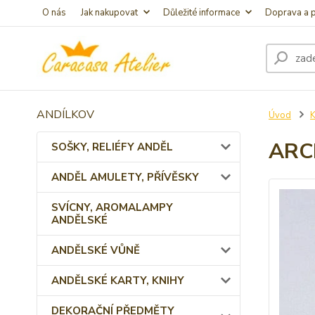
O nás
Jak nakupovat
Důležité informace
Doprava a p
ANDÍLKOV
Úvod
ARC
SOŠKY, RELIÉFY ANDĚL
ANDĚL AMULETY, PŘÍVĚSKY
SVÍCNY, AROMALAMPY
ANDĚLSKÉ
ANDĚLSKÉ VŮNĚ
ANDĚLSKÉ KARTY, KNIHY
DEKORAČNÍ PŘEDMĚTY