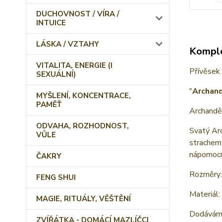
DUCHOVNOST / VÍRA /
INTUICE
LÁSKA / VZTAHY
Komple
VITALITA, ENERGIE (I
Přívěsek
SEXUÁLNÍ)
"
Archand
MYŠLENÍ, KONCENTRACE,
PAMĚŤ
Archanděl
ODVAHA, ROZHODNOST,
Svatý Arc
VŮLE
strachem.
nápomocný
ČAKRY
Rozměry: 
FENG SHUI
Materiál:
MAGIE, RITUÁLY, VĚŠTĚNÍ
Dodáváme
ZVÍŘÁTKA - DOMÁCÍ MAZLÍČCI