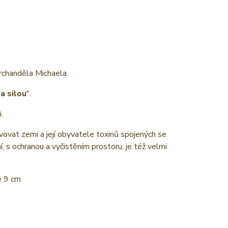
rchanděla Michaela.
a silou
".
.
ovat zemi a její obyvatele toxinů spojených se
, s ochranou a vyčistěním prostoru, je též velmi
e 9 cm