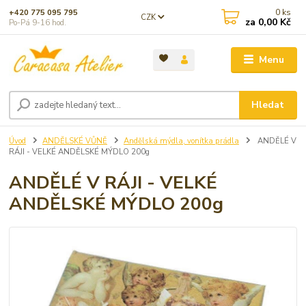
0
ks
+420 775 095 795
CZK
za
0,00 Kč
Po-Pá 9-16 hod.
Menu
Hledat
Úvod
ANDĚLSKÉ VŮNĚ
Andělská mýdla, vonítka prádla
ANDĚLÉ V
RÁJI - VELKÉ ANDĚLSKÉ MÝDLO 200g
ANDĚLÉ V RÁJI - VELKÉ
ANDĚLSKÉ MÝDLO 200g