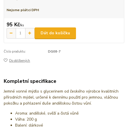
Nejsme plátci DPH
95 Kč
/
ks
Dát do košíčku
Číslo produktu:
DG08-7
Do oblíbených
Kompletní specifikace
Jemné vonné mýdlo s glycerinem od českého výrobce kvalitních
přírodních mýdel, určené k dennímu použití pro jemnou, vláčnou
pokožku a pohlazení duše andělskou čistou vůní.
Aroma: andělské, svěží a čistá vůně
Váha: 200 g
Balení: dárkové