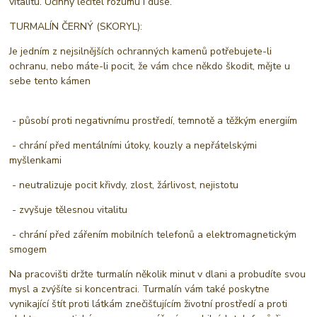
vitalitu. Účinný léčitel rozumu i duše.
TURMALÍN ČERNÝ (SKORYL):
Je jedním z nejsilnějších ochranných kamenů potřebujete-li
ochranu, nebo máte-li pocit, že vám chce někdo škodit, mějte u
sebe tento kámen
- působí proti negativnímu prostředí, temnotě a těžkým energiím
- chrání před mentálními útoky, kouzly a nepřátelskými
myšlenkami
- neutralizuje pocit křivdy, zlost, žárlivost, nejistotu
- zvyšuje tělesnou vitalitu
- chrání před zářením mobilních telefonů a elektromagnetickým
smogem
Na pracovišti držte turmalín několik minut v dlani a probudíte svou
mysl a zvýšíte si koncentraci. Turmalín vám také poskytne
vynikající štít proti látkám znečišťujícím životní prostředí a proti