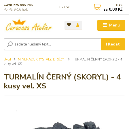
0
ks
+420 775 095 795
CZK
za
0,00 Kč
Po-Pá 9-16 hod.
Menu
Hledat
Úvod
MINERÁLY, KRYSTALY, DRÚZY
TURMALÍN ČERNÝ (SKORYL) - 4
kusy vel. XS
TURMALÍN ČERNÝ (SKORYL) - 4
kusy vel. XS