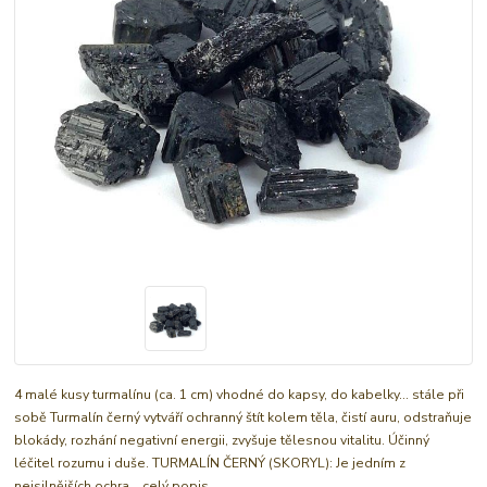
4 malé kusy turmalínu (ca. 1 cm) vhodné do kapsy, do kabelky... stále při
sobě Turmalín černý vytváří ochranný štít kolem těla, čistí auru, odstraňuje
blokády, rozhání negativní energii, zvyšuje tělesnou vitalitu. Účinný
léčitel rozumu i duše. TURMALÍN ČERNÝ (SKORYL): Je jedním z
nejsilnějších ochra...
celý popis