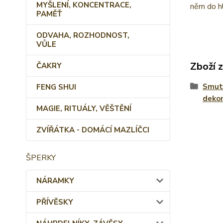
MYŠLENÍ, KONCENTRACE,
něm do hl
PAMĚŤ
ODVAHA, ROZHODNOST,
VŮLE
Zboží 
ČAKRY
Smute
FENG SHUI
deko
MAGIE, RITUÁLY, VĚŠTĚNÍ
ZVÍŘÁTKA - DOMÁCÍ MAZLÍČCI
ŠPERKY
NÁRAMKY
PŘÍVĚSKY