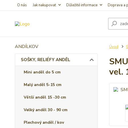
O nás
Jak nakupovat
Důležité informace
Doprava a p
ANDÍLKOV
Úvod
S
SMU
SOŠKY, RELIÉFY ANDĚL
vel.
Mini anděl do 5 cm
Malý anděl 5-15 cm
Větší anděl 15 -30 cm
Velký anděl 30 - 90 cm
Plechový anděl / kov