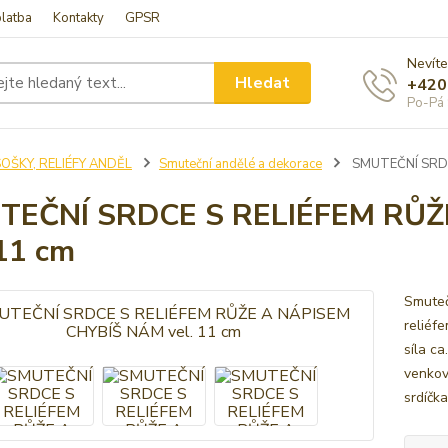
latba
Kontakty
GPSR
Nevíte
Hledat
+420
Po-Pá 
OŠKY, RELIÉFY ANDĚL
Smuteční andělé a dekorace
SMUTEČNÍ SRDCE
TEČNÍ SRDCE S RELIÉFEM RŮŽ
 11 cm
Smuteč
reliéf
síla c
venkov
srdíčka