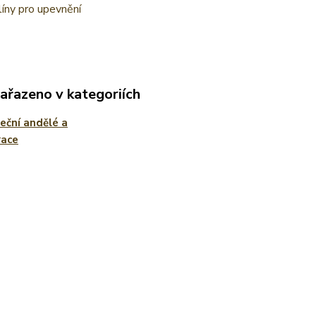
íny pro upevnění
zařazeno v kategoriích
ční andělé a
race