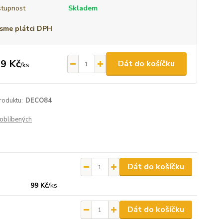
tupnost
Skladem
sme plátci DPH
9 Kč
Dát do košíčku
/
ks
roduktu:
DECO84
oblíbených
Dát do košíčku
99 Kč
/
ks
Dát do košíčku