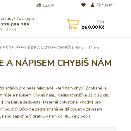
Přihlášení
CZK
 si rady? Zavolejte.
0
ks
 775 095 795
za
0,00 Kč
9-16 hod.
 S RELIÉFEM RŮŽE A NÁPISEM CHYBÍŠ NÁM vel. 11 cm
E A NÁPISEM CHYBÍŠ NÁM
ní srdíčko pro naše milované, kteří nám chybí. Zdobené je
em růže a nápisem Chybíš nám... Velikost srdčíka 11 x 12 cm,
a. 1 cm Barva šedo-bílá Materiál polystone, vhodné pro
ní použití. Očko na zadní straně se dá použít k zavěšení
, nebo zapíchnutí drátku v něm do hlí...
celý popis