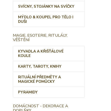
SVÍCNY, STOJÁNKY NA SVÍČKY
MÝDLO & KOUPEL PRO TĚLO I
DUŠI
MAGIE, ESOTERIE, RITULÁLY,
VĚŠTĚNÍ
KYVADLA A KŘIŠŤÁLOVÉ
KOULE
KARTY, TAROTY, KNIHY
RITUÁLNÍ PŘEDMĚTY A
MAGICKÉ POMŮCKY
PYRAMIDY
DOMÁCNOST - DEKORACE A
DOPLŇKY