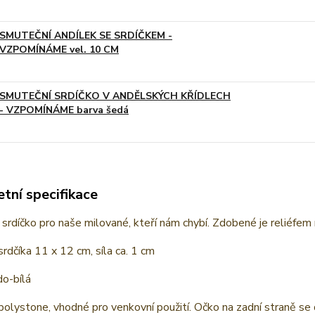
SMUTEČNÍ ANDÍLEK SE SRDÍČKEM -
VZPOMÍNÁME vel. 10 CM
SMUTEČNÍ SRDÍČKO V ANDĚLSKÝCH KŘÍDLECH
- VZPOMÍNÁME barva šedá
tní specifikace
srdíčko pro naše milované, kteří nám chybí. Zdobené je reliéfem 
srdčíka 11 x 12 cm, síla ca. 1 cm
do-bílá
polystone, vhodné pro venkovní použití. Očko na zadní straně se d