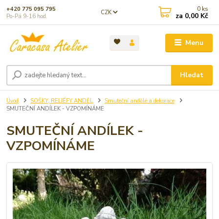
0
ks
+420 775 095 795
CZK
za
0,00 Kč
Po-Pá 9-16 hod.
Menu
Hledat
Úvod
SOŠKY, RELIÉFY ANDĚL
Smuteční andělé a dekorace
SMUTEČNÍ ANDÍLEK - VZPOMÍNÁME
SMUTEČNÍ ANDÍLEK -
VZPOMÍNÁME