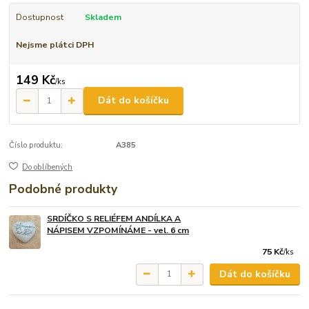
Dostupnost
Skladem
Nejsme plátci DPH
149 Kč
/
ks
Dát do košíčku
Číslo produktu:
A385
Do oblíbených
Podobné produkty
SRDÍČKO S RELIÉFEM ANDÍLKA A
NÁPISEM VZPOMÍNÁME - vel. 6 cm
75 Kč
/
ks
Dát do košíčku