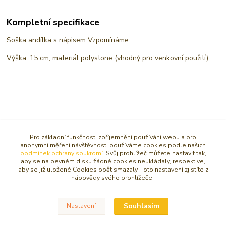
Kompletní specifikace
Soška andílka s nápisem Vzpomínáme
Výška: 15 cm, materiál polystone (vhodný pro venkovní použití)
Zboží zařazeno v kategoriích
Pro základní funkčnost, zpříjemnění používání webu a pro
anonymní měření návštěvnosti používáme cookies podle našich
SOŠKY, RELIÉFY ANDĚL
podmínek ochrany soukromí
. Svůj prohlížeč můžete nastavit tak,
aby se na pevném disku žádné cookies neukládaly, respektive,
Malý anděl 5-15 cm
aby se již uložené Cookies opět smazaly. Toto nastavení zjistíte z
nápovědy svého prohlížeče.
Smuteční andělé a dekorace
Souhlasím
Nastavení