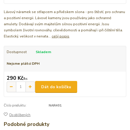
Lávový náramek se střapcem a přívěskem slona - pro štěstí, pro ochranu
a pozitivní energii. Lávové kameny jsou používány jako ochranné
amulety. Dodávají svým majitelům silnou pozitivní energii. Jsou
symbolem životní rovnováhy, cílevědomosti a pomáhají i při čištění těla.
Elastický, velikost v nenata...
celý popis
Dostupnost
Skladem
Nejsme plátci DPH
290 Kč
/
ks
Dát do košíčku
Číslo produktu:
NAR401
Do oblíbených
Podobné produkty