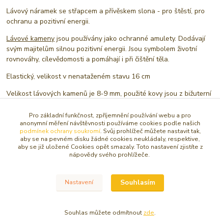
Lávový náramek se střapcem a přívěskem slona - pro štěstí, pro
ochranu a pozitivní energii.
Lávové kameny
jsou používány jako ochranné amulety. Dodávají
svým majitelům silnou pozitivní energii. Jsou symbolem životní
rovnováhy, cílevědomosti a pomáhají i při čištění těla.
Elastický, velikost v nenataženém stavu 16 cm
Velikost lávových kamenů je 8-9 mm, použité kovy jsou z bižuterní
slitiny
Pro základní funkčnost, zpříjemnění používání webu a pro
Upozornění: pokovený povrch láva kamenů se může při odírání a
anonymní měření návštěvnosti používáme cookies podle našich
otloukání náramku postupně odloupnout, proto je lepší zacházet s
podmínek ochrany soukromí
. Svůj prohlížeč můžete nastavit tak,
aby se na pevném disku žádné cookies neukládaly, respektive,
ním hezky a mile :-)
aby se již uložené Cookies opět smazaly. Toto nastavení zjistíte z
nápovědy svého prohlížeče.
Zboží zařazeno v kategoriích
Souhlasím
Nastavení
NÁRAMKY
Souhlas můžete odmítnout
zde
.