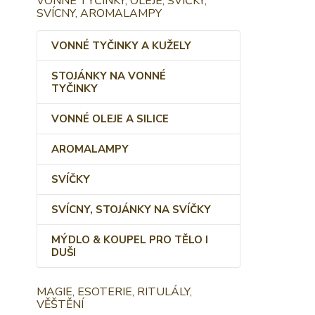
VONNÉ TYČINKY, OLEJE, SVÍČKY,
SVÍCNY, AROMALAMPY
VONNÉ TYČINKY A KUŽELY
STOJÁNKY NA VONNÉ
TYČINKY
VONNÉ OLEJE A SILICE
AROMALAMPY
SVÍČKY
SVÍCNY, STOJÁNKY NA SVÍČKY
MÝDLO & KOUPEL PRO TĚLO I
DUŠI
MAGIE, ESOTERIE, RITULÁLY,
VĚŠTĚNÍ