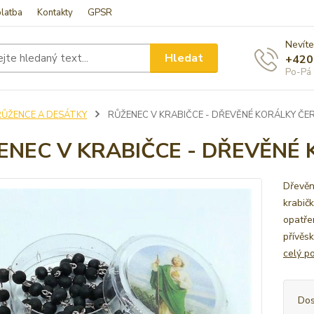
latba
Kontakty
GPSR
Nevíte
Hledat
+420
Po-Pá 
RŮŽENCE A DESÁTKY
RŮŽENEC V KRABIČCE - DŘEVĚNÉ KORÁLKY ČE
ENEC V KRABIČCE - DŘEVĚNÉ
Dřevěn
krabičk
opatře
přívěs
celý p
Dos