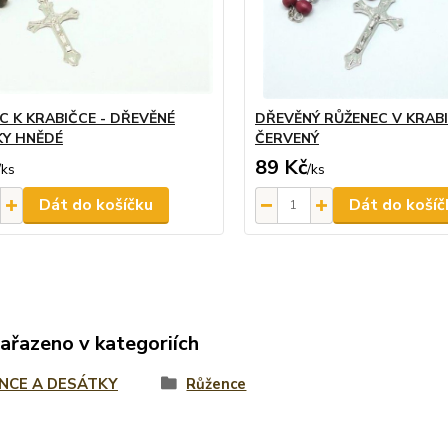
C K KRABIČCE - DŘEVĚNÉ
DŘEVĚNÝ RŮŽENEC V KRABI
Y HNĚDÉ
ČERVENÝ
89 Kč
/
ks
/
ks
Dát do košíčku
Dát do košíč
zařazeno v kategoriích
NCE A DESÁTKY
Růžence