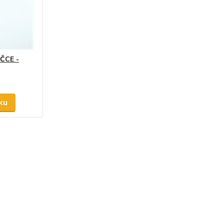
ČCE -
ku