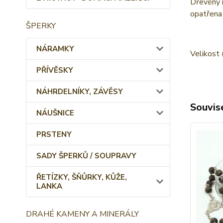
Dřevěný r
opatřena
ŠPERKY
NÁRAMKY
Velikost 
PŘÍVĚSKY
NÁHRDELNÍKY, ZÁVĚSY
Souvise
NÁUŠNICE
PRSTENY
SADY ŠPERKŮ / SOUPRAVY
ŘETÍZKY, ŠŇŮRKY, KŮŽE,
LANKA
DRAHÉ KAMENY A MINERÁLY