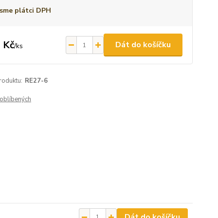
sme plátci DPH
 Kč
Dát do košíčku
/
ks
roduktu:
RE27-6
oblíbených
Dát do košíčku