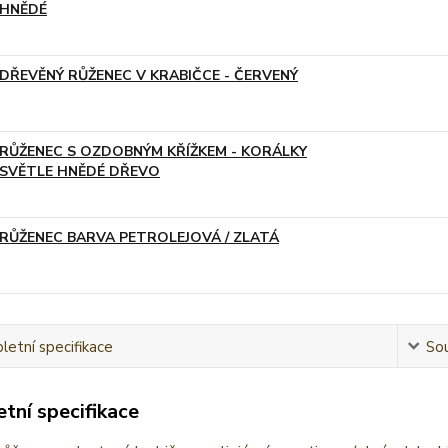
HNĚDÉ
DŘEVĚNÝ RŮŽENEC V KRABIČCE - ČERVENÝ
RŮŽENEC S OZDOBNÝM KŘÍŽKEM - KORÁLKY
SVĚTLE HNĚDÉ DŘEVO
RŮŽENEC BARVA PETROLEJOVÁ / ZLATÁ
etní specifikace
Sou
tní specifikace