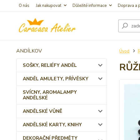
O nás
Jak nakupovat
Důležité informace
Doprava a p
ANDÍLKOV
Úvod
RŮŽ
SOŠKY, RELIÉFY ANDĚL
ANDĚL AMULETY, PŘÍVĚSKY
SVÍCNY, AROMALAMPY
ANDĚLSKÉ
ANDĚLSKÉ VŮNĚ
ANDĚLSKÉ KARTY, KNIHY
DEKORAČNÍ PŘEDMĚTY