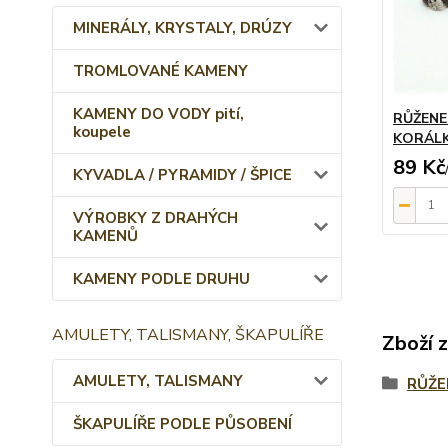
MINERÁLY, KRYSTALY, DRÚZY
TROMLOVANÉ KAMENY
KAMENY DO VODY pití,
RŮŽENE
koupele
KORÁLK
89 Kč
KYVADLA / PYRAMIDY / ŠPICE
VÝROBKY Z DRAHÝCH
KAMENŮ
KAMENY PODLE DRUHU
AMULETY, TALISMANY, ŠKAPULÍŘE
Zboží 
AMULETY, TALISMANY
RŮŽE
ŠKAPULÍŘE PODLE PŮSOBENÍ