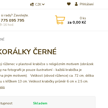
Přihlášení
CZK
 si rady? Zavolejte.
0
ks
 775 095 795
za
0,00 Kč
9-16 hod.
RNÉ
 KORÁLKY ČERNÉ
ý růženec v plastové krabičce s religiózním motivem (obrázek
y na fotografii je pouze ilustrativní - každá krabička je
na jiným motivem). Velikost (obvod růžence) ca. 72 cm, délka
ku s křížkem 13 cm. Velikost krabičky průměr 6 cm x 2,5 cm.
opis
tupnost
Skladem