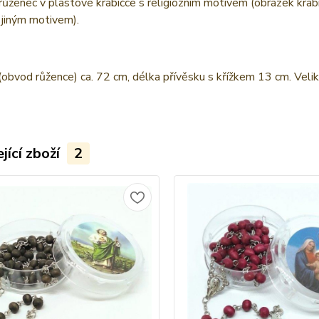
ůženec v plastové krabičce s religiózním motivem (obrázek krabičky
 jiným motivem).
(obvod růžence) ca. 72 cm, délka přívěsku s křížkem 13 cm. Veli
jící zboží
2