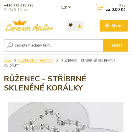
0
ks
+420 775 095 795
CZK
za
0,00 Kč
Po-Pá 9-16 hod.
Menu
Hledat
Úvod
RŮŽENCE A DESÁTKY
RŮŽENEC - STŘÍBRNÉ SKLENĚNÉ
KORÁLKY
RŮŽENEC - STŘÍBRNÉ
SKLENĚNÉ KORÁLKY