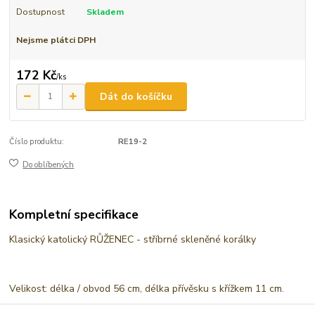
Dostupnost
Skladem
Nejsme plátci DPH
172 Kč
/
ks
Dát do košíčku
Číslo produktu:
RE19-2
Do oblíbených
Kompletní specifikace
Klasický katolický RŮŽENEC - stříbrné skleněné korálky
Velikost: délka / obvod 56 cm, délka přívěsku s křížkem 11 cm.